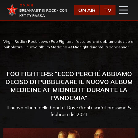
Vai al contenuto
ON AIR
Virgin Radio
ON AIR
TV
BREAKFAST IN ROCK - CON
KETTY PASSA
Virgin Radio
›
Rock News
›
Foo Fighters: “ecco perché abbiamo deciso di
pubblicare il nuovo album Medicine At Midnight durante la pandemia”
FOO FIGHTERS: “ECCO PERCHÉ ABBIAMO
DECISO DI PUBBLICARE IL NUOVO ALBUM
MEDICINE AT MIDNIGHT DURANTE LA
PANDEMIA”
Il nuovo album della band di Dave Grohl uscirà il prossimo 5
febbraio del 2021