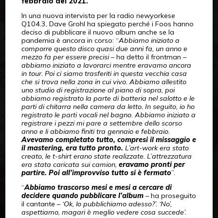
febbraio del 2021.
In una nuova intervista per la radio newyorkese
Q104.3, Dave Grohl ha spiegato perché i Foos hanno
deciso di pubblicare il nuovo album anche se la
pandemia è ancora in corso: “
Abbiamo iniziato a
comporre questo disco quasi due anni fa, un anno e
mezzo fa per essere precisi
– ha detto il frontman –
abbiamo iniziato a lavorarci mentre eravamo ancora
in tour. Poi ci siamo trasferiti in questa vecchia casa
che si trova nella zona in cui vivo. Abbiamo allestito
uno studio di registrazione al piano di sopra, poi
abbiamo registrato la parte di batteria nel salotto e le
parti di chitarra nella camera da letto. In seguito, io ho
registrato le parti vocali nel bagno. Abbiamo iniziato a
registrare i pezzi mi pare a settembre dello scorso
anno e li abbiamo finiti tra gennaio e febbraio.
Avevamo completato tutto, compresi il missaggio e
il mastering, era tutto pronto.
L’art-work era stato
creato, le t-shirt erano state realizzate. L’attrezzatura
era stata caricata sui camion,
eravamo pronti per
partire. Poi all’improvviso tutto si è fermato
”.
“
Abbiamo trascorso mesi e mesi a cercare di
decidere quando pubblicare l’album
– ha proseguito
il cantante –
‘Ok, lo pubblichiamo adesso?’. ‘No’,
aspettiamo, magari è meglio vedere cosa succede’.