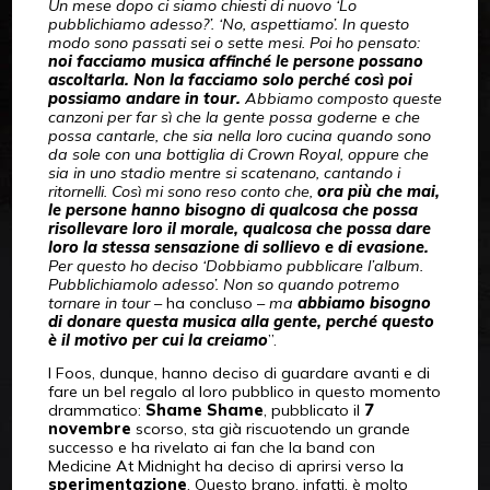
Un mese dopo ci siamo chiesti di nuovo ‘Lo
pubblichiamo adesso?’. ‘No, aspettiamo’. In questo
modo sono passati sei o sette mesi. Poi ho pensato:
noi facciamo musica affinché le persone possano
ascoltarla. Non la facciamo solo perché così poi
possiamo andare in tour.
Abbiamo composto queste
canzoni per far sì che la gente possa goderne e che
possa cantarle, che sia nella loro cucina quando sono
da sole con una bottiglia di Crown Royal, oppure che
sia in uno stadio mentre si scatenano, cantando i
ritornelli. Così mi sono reso conto che,
ora più che mai,
le persone hanno bisogno di qualcosa che possa
risollevare loro il morale, qualcosa che possa dare
loro la stessa sensazione di sollievo e di evasione.
Per questo ho deciso ‘Dobbiamo pubblicare l’album.
Pubblichiamolo adesso’. Non so quando potremo
tornare in tour
– ha concluso –
ma
abbiamo bisogno
di donare questa musica alla gente, perché questo
è il motivo per cui la creiamo
”.
I Foos, dunque, hanno deciso di guardare avanti e di
fare un bel regalo al loro pubblico in questo momento
drammatico:
Shame Shame
, pubblicato il
7
novembre
scorso, sta già riscuotendo un grande
successo e ha rivelato ai fan che la band con
Medicine At Midnight ha deciso di aprirsi verso la
sperimentazione
. Questo brano, infatti, è molto