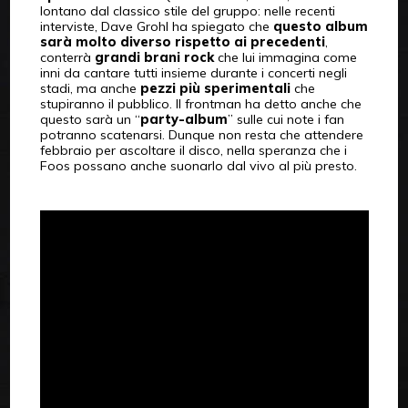
lontano dal classico stile del gruppo: nelle recenti
interviste, Dave Grohl ha spiegato che
questo album
sarà molto diverso rispetto ai precedenti
,
conterrà
grandi
brani rock
che lui immagina come
inni da cantare tutti insieme durante i concerti negli
stadi, ma anche
pezzi più sperimentali
che
stupiranno il pubblico. Il frontman ha detto anche che
questo sarà un “
party-album
” sulle cui note i fan
potranno scatenarsi. Dunque non resta che attendere
febbraio per ascoltare il disco, nella speranza che i
Foos possano anche suonarlo dal vivo al più presto.