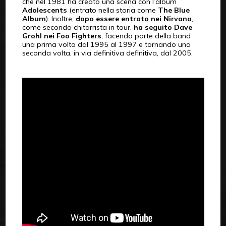
che nel 1981 ha creato una scena con l’album
Adolescents
(entrato nella storia come
The Blue
Album
). Inoltre,
dopo essere entrato nei Nirvana
,
come secondo chitarrista in tour,
ha seguito Dave
Grohl nei Foo Fighters
, facendo parte della band
una prima volta dal 1995 al 1997 e tornando una
seconda volta, in via definitiva definitiva, dal 2005.