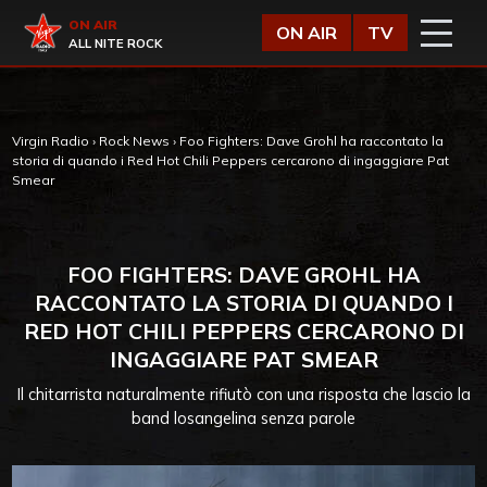
Vai al contenuto
Virgin Radio
ON AIR
ON AIR
TV
ALL NITE ROCK
Virgin Radio
›
Rock News
›
Foo Fighters: Dave Grohl ha raccontato la
storia di quando i Red Hot Chili Peppers cercarono di ingaggiare Pat
Smear
FOO FIGHTERS: DAVE GROHL HA
RACCONTATO LA STORIA DI QUANDO I
RED HOT CHILI PEPPERS CERCARONO DI
INGAGGIARE PAT SMEAR
Il chitarrista naturalmente rifiutò con una risposta che lascio la
band losangelina senza parole