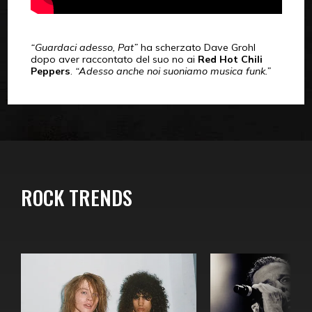
“Guardaci adesso, Pat”
ha scherzato Dave Grohl
dopo aver raccontato del suo no ai
Red Hot Chili
Peppers
.
“Adesso anche noi suoniamo musica funk.”
ROCK TRENDS