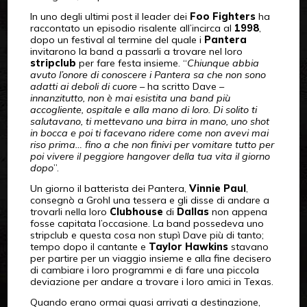
In uno degli ultimi post il leader dei
Foo Fighters
ha
raccontato un episodio risalente all’incirca al
1998
,
dopo un festival al termine del quale i
Pantera
invitarono la band a passarli a trovare nel loro
stripclub
per fare festa insieme. “
Chiunque abbia
avuto l’onore di conoscere i Pantera sa che non sono
adatti ai deboli di cuore
– ha scritto Dave –
innanzitutto, non è mai esistita una band più
accogliente, ospitale e alla mano di loro. Di solito ti
salutavano, ti mettevano una birra in mano, uno shot
in bocca e poi ti facevano ridere come non avevi mai
riso prima… fino a che non finivi per vomitare tutto per
poi vivere il peggiore hangover della tua vita il giorno
dopo
”.
Un giorno il batterista dei Pantera,
Vinnie Paul
,
consegnò a Grohl una tessera e gli disse di andare a
trovarli nella loro
Clubhouse
di
Dallas
non appena
fosse capitata l’occasione. La band possedeva uno
stripclub e questa cosa non stupì Dave più di tanto;
tempo dopo il cantante e
Taylor Hawkins
stavano
per partire per un viaggio insieme e alla fine decisero
di cambiare i loro programmi e di fare una piccola
deviazione per andare a trovare i loro amici in Texas.
Quando erano ormai quasi arrivati a destinazione,