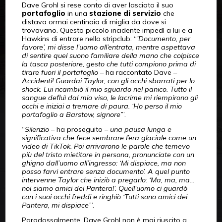
Dave Grohl si rese conto di aver lasciato il suo
portafoglio
in una
stazione di servizio
che
distava ormai centinaia di miglia da dove si
trovavano. Questo piccolo incidente impedì a lui e a
Hawkins di entrare nello stripclub: “
’Documento, per
favore’, mi disse l’uomo all’entrata, mentre aspettava
di sentire quel suono familiare della mano che colpisce
la tasca posteriore, gesto che tutti compiono prima di
tirare fuori il portafoglio
– ha raccontato Dave –
Accidenti! Guardai Taylor, con gli occhi sbarrati per lo
shock. Lui ricambiò il mio sguardo nel panico. Tutto il
sangue defluì dal mio viso, le lacrime mi riempirono gli
occhi e iniziai a tremare di paura. ‘Ho perso il mio
portafoglio a Barstow, signore’
”.
“
Silenzio
– ha proseguito –
una pausa lunga e
significativa che fece sembrare l’era glaciale come un
video di TikTok. Poi arrivarono le parole che temevo
più del tristo mietitore in persona, pronunciate con un
ghigno dall’uomo all’ingresso: ‘Mi dispiace, ma non
posso farvi entrare senza documento’. A quel punto
intervenne Taylor che iniziò a pregarlo: ‘Ma, ma, ma…
noi siamo amici dei Pantera!’. Quell’uomo ci guardò
con i suoi occhi freddi e ringhiò ‘Tutti sono amici dei
Pantera, mi dispiace’
”.
Paradossalmente, Dave Grohl non è mai riuscito a