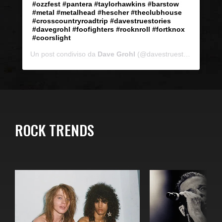
#ozzfest #pantera #taylorhawkins #barstow
#metal #metalhead #hescher #theclubhouse
#crosscountryroadtrip #davestruestories
#davegrohl #foofighters #rocknroll #fortknox
#coorslight
Un post condiviso da
Dave Grohl
(@davestruestories) in data:
ROCK TRENDS