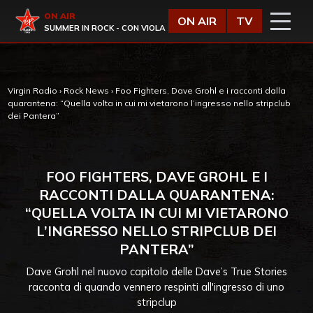
Vai al contenuto
Virgin Radio
ON AIR
ON AIR
TV
SUMMER IN ROCK - CON VIOLA
Virgin Radio
›
Rock News
›
Foo Fighters, Dave Grohl e i racconti dalla
quarantena: “Quella volta in cui mi vietarono l’ingresso nello stripclub
dei Pantera”
FOO FIGHTERS, DAVE GROHL E I
RACCONTI DALLA QUARANTENA:
“QUELLA VOLTA IN CUI MI VIETARONO
L’INGRESSO NELLO STRIPCLUB DEI
PANTERA”
Dave Grohl nel nuovo capitolo delle Dave’s True Stories
racconta di quando vennero respinti all'ingresso di uno
stripclup