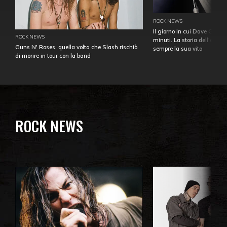
ROCK NEWS
Il giorno in cui Dave Gahan
ROCK NEWS
minuti. La storia dell'over
Guns N' Roses, quella volta che Slash rischiò
sempre la sua vita
di morire in tour con la band
ROCK NEWS