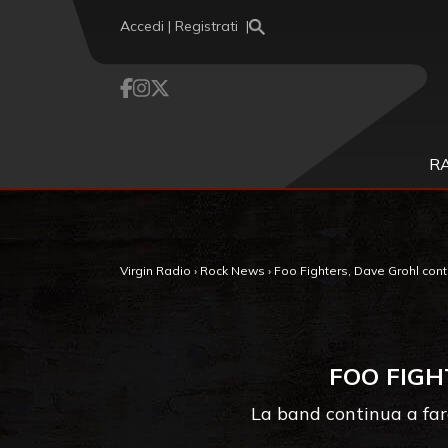
Vai al contenuto
Accedi | Registrati
R
Virgin Radio
›
Rock News
›
Foo Fighters, Dave Grohl contr
FOO FIGH
La band continua a fare