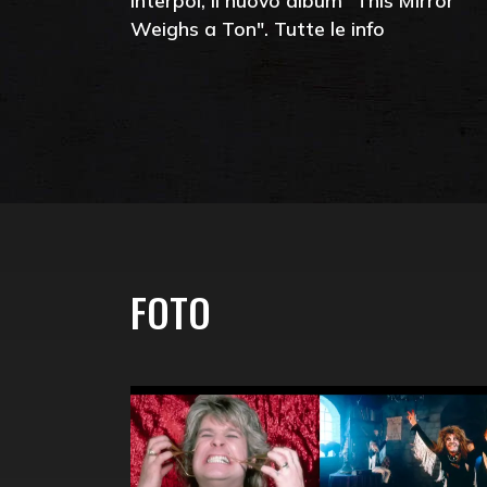
Interpol, il nuovo album "This Mirror
Weighs a Ton". Tutte le info
FOTO