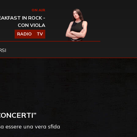
ON AIR
AKFAST IN ROCK -
CON VIOLA
RADIO
TV
SI
CONCERTI”
sa essere una vera sfida