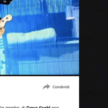
Condividi
alla gamba, di
Dave Grohl
non