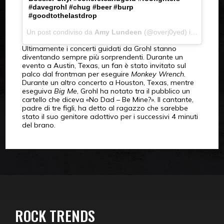
#davegrohl #chug #beer #burp
#goodtothelastdrop
Un post condiviso da
Amy Lundeen
(@overj0yed) in data:
Apr
Ultimamente i concerti guidati da Grohl stanno
diventando sempre più sorprendenti. Durante un
evento a Austin, Texas, un fan è stato invitato sul
palco dal frontman per eseguire
Monkey Wrench
.
Durante un altro concerto a Houston, Texas, mentre
eseguiva
Big Me
, Grohl ha notato tra il pubblico un
cartello che diceva «No Dad – Be Mine?». Il cantante,
padre di tre figli, ha detto al ragazzo che sarebbe
stato il suo genitore adottivo per i successivi 4 minuti
del brano.
ROCK TRENDS