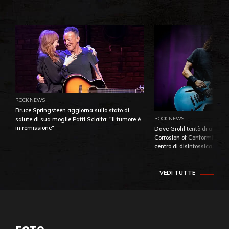
ROCK NEWS
Bruce Springsteen aggiorna sullo stato di
ROCK NEWS
salute di sua moglie Patti Scialfa: "Il tumore è
in remissione"
Dave Grohl tentò di aiutare
Corrosion of Conformity fino
centro di disintossicazione
VEDI TUTTE