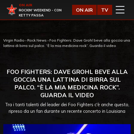
Vai al contenuto
ON AIR
Virgin Radio
ON AIR
TV
ROCKIN' WEEKEND - CON
KETTY PASSA
Virgin Radio
›
Rock News
›
Foo Fighters: Dave Grohl beve alla goccia una
lattina di birra sul palco. “È la mia medicina rock”. Guarda il video
FOO FIGHTERS: DAVE GROHL BEVE ALLA
GOCCIA UNA LATTINA DI BIRRA SUL
PALCO. “È LA MIA MEDICINA ROCK”.
GUARDA IL VIDEO
Tra i tanti talenti del leader dei Foo Fighters c'è anche questo,
ripreso da un fan durante un recente concerto in Louisiana