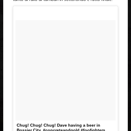
Chug! Chug! Chug! Dave having a beer in
Bossier City. #concreteandgold #foofighters