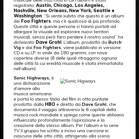
musicale delle otto città in cui l’album è stato
registrato:
Austin, Chicago, Los Angeles,
Nashville, New Orleans, New York, Seattle e
Washington
. “Si sente subito che questo è un album
dei
Foo Fighters
, ma c’è qualcosa di più profondo.
Queste città e queste persone ci hanno portati ad
allargare la visuale ed esplorare nuovi territori
musicali, senza però farci perdere il nostro sound” ha
dichiarato
Dave Grohl
. L’album, prodotto da
Butch
Vig
e dai
Foo Fighters
, viene pubblicato in versione
CD e su LP, in vinile da 180 grammi, con nove
copertine diverse (8 delle quali ritraggono ognuna
delle città la cui eredità musicale è stata immortalata
nell’album).
Sonic Highways
,
è
una dichiarazione
d’amore alla
musica americana
e porta lo stesso titolo del film in otto puntate
prodotto dalla
HBO
e diretto da
Dave Grohl,
che
documenta il viaggio attraverso le 8 capitali della
musica rock mondiale e spiega come queste abbiano
influenzato profondamente l’ispirazione e la
creazione dello stesso album. Per l’album e la serie
TV il gruppo ha scritto e inciso una canzone in
ciascuna delle otto città, attingendo alla scena