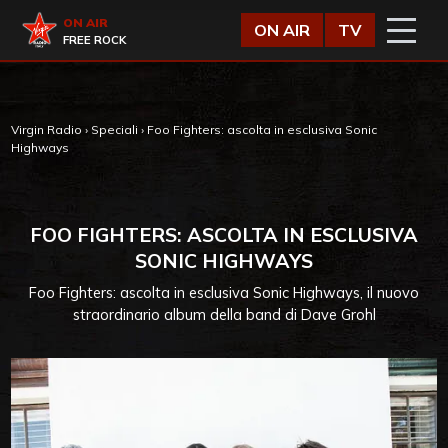
Vai al contenuto
Virgin Radio
ON AIR
ON AIR
TV
FREE ROCK
Virgin Radio
›
Speciali
›
Foo Fighters: ascolta in esclusiva Sonic
Highways
FOO FIGHTERS: ASCOLTA IN ESCLUSIVA
SONIC HIGHWAYS
Foo Fighters: ascolta in esclusiva Sonic Highways, il nuovo
straordinario album della band di Dave Grohl