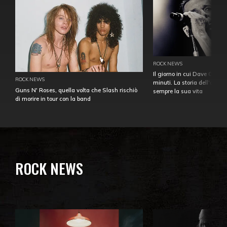
ROCK NEWS
Il giorno in cui Dave Gahan
ROCK NEWS
minuti. La storia dell'over
Guns N' Roses, quella volta che Slash rischiò
sempre la sua vita
di morire in tour con la band
ROCK NEWS