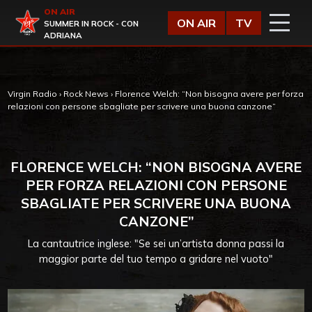
Vai al contenuto
ON AIR
Virgin Radio
ON AIR
TV
SUMMER IN ROCK - CON
ADRIANA
Virgin Radio
›
Rock News
›
Florence Welch: “Non bisogna avere per forza
relazioni con persone sbagliate per scrivere una buona canzone”
FLORENCE WELCH: “NON BISOGNA AVERE
PER FORZA RELAZIONI CON PERSONE
SBAGLIATE PER SCRIVERE UNA BUONA
CANZONE”
La cantautrice inglese: "Se sei un’artista donna passi la
maggior parte del tuo tempo a gridare nel vuoto"