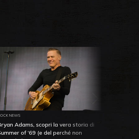
ROCK NEWS
ROCK NEW
Bryan Adams, scopri la vera storia di
Anthony 
Summer of ‘69 (e del perché non
mia amic