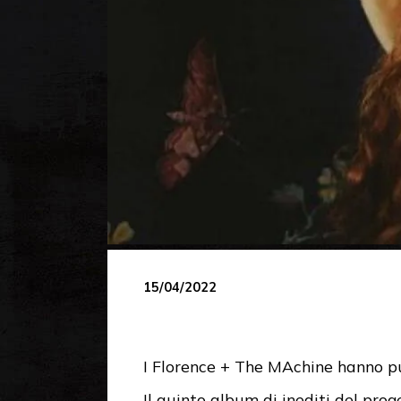
15/04/2022
I Florence + The MAchine hanno pub
Il quinto album di inediti del pr