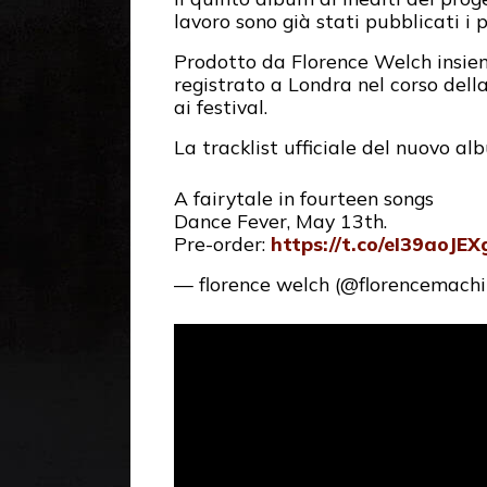
lavoro sono già stati pubblicati i pr
Prodotto da Florence Welch insiem
registrato a Londra nel corso della
ai festival.
La tracklist ufficiale del nuovo a
A fairytale in fourteen songs
Dance Fever, May 13th.
Pre-order:
https://t.co/eI39aoJEX
— florence welch (@florencemach