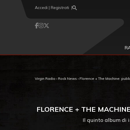
Vai al contenuto
Accedi | Registrati
R
Virgin Radio
›
Rock News
›
Florence + The Machine: pubbl
FLORENCE + THE MACHINE
Il quinto album di 