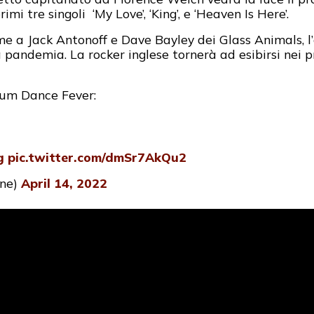
imi tre singoli ‘My Love’, ‘King’, e ‘Heaven Is Here’.
e a Jack Antonoff e Dave Bayley dei Glass Animals, l
 pandemia. La rocker inglese tornerà ad esibirsi nei pr
lbum Dance Fever:
g
pic.twitter.com/dmSr7AkQu2
ine)
April 14, 2022