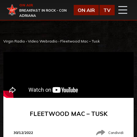
Vai al contenuto
ON AIR
Virgin Radio
ON AIR
TV
BREAKFAST IN ROCK - CON
ADRIANA
Virgin Radio
›
Video Webradio
›
Fleetwood Mac – Tusk
FLEETWOOD MAC – TUSK
30/12/2022
Condividi