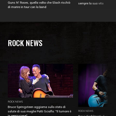
Guns N' Roses, quella volta che Slash rischiò
sempre la sua vita
di morire in tour con la band
ROCK NEWS
ROCK NEWS
Bruce Springsteen aggiorna sullo stato di
ROCK NEWS
salute di sua moglie Patti Scialfa: "Il tumore è
in remissione"