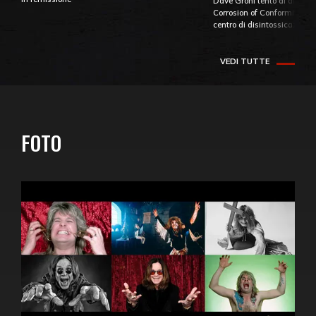
Dave Grohl tentò di aiutare
Corrosion of Conformity fino
centro di disintossicazione
VEDI TUTTE
FOTO