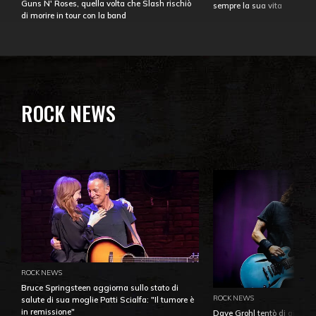
Guns N' Roses, quella volta che Slash rischiò
sempre la sua vita
di morire in tour con la band
ROCK NEWS
ROCK NEWS
Bruce Springsteen aggiorna sullo stato di
ROCK NEWS
salute di sua moglie Patti Scialfa: "Il tumore è
in remissione"
Dave Grohl tentò di aiutare