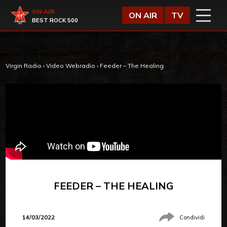
Vai al contenuto
Virgin Radio
ON AIR
ON AIR
TV
BEST ROCK 500
Virgin Radio
›
Video Webradio
›
Feeder – The Healing
FEEDER – THE HEALING
14/03/2022
Condividi