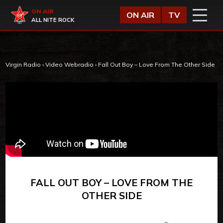
Vai al contenuto
Virgin Radio
ON AIR
ON AIR
TV
ALL NITE ROCK
Virgin Radio
›
Video Webradio
›
Fall Out Boy – Love From The Other Side
FALL OUT BOY – LOVE FROM THE
OTHER SIDE