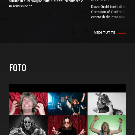
ROCK NEWS
salute di sua moglie Patti Scialfa: "Il tumore è
in remissione"
Dave Grohl tentò di aiutare
Corrosion of Conformity fino
centro di disintossicazione
VEDI TUTTE
FOTO