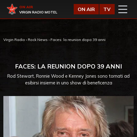
Vai al contenuto
Virgin Radio
ON AIR
ON AIR
TV
VIRGIN RADIO MOTEL
Virgin Radio
›
Rock News
›
Faces: la reunion dopo 39 anni
FACES: LA REUNION DOPO 39 ANNI
Rod Stewart, Ronnie Wood e Kenney Jones sono tornati ad
esibirsi insieme in uno show di beneficenza