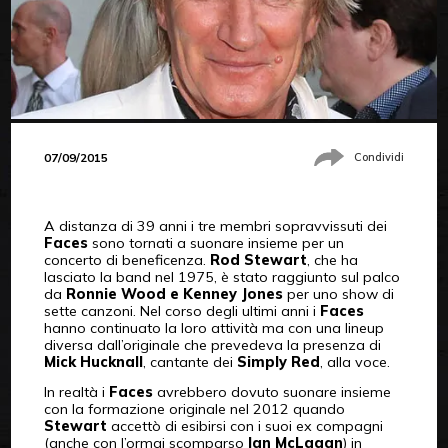
07/09/2015
Condividi
A distanza di 39 anni i tre membri sopravvissuti dei
Faces
sono tornati a suonare insieme per un
concerto di beneficenza.
Rod Stewart
, che ha
lasciato la band nel 1975, è stato raggiunto sul palco
da
Ronnie Wood e Kenney Jones
per uno show di
sette canzoni. Nel corso degli ultimi anni i
Faces
hanno continuato la loro attività ma con una lineup
diversa dall’originale che prevedeva la presenza di
Mick Hucknall
, cantante dei
Simply Red
, alla voce.
In realtà i
Faces
avrebbero dovuto suonare insieme
con la formazione originale nel 2012 quando
Stewart
accettò di esibirsi con i suoi ex compagni
(anche con l’ormai scomparso
Ian McLagan
) in