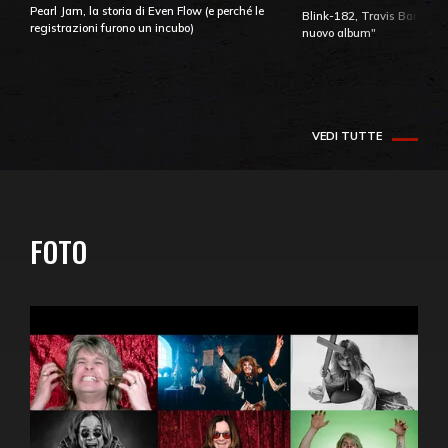
Pearl Jam, la storia di Even Flow (e perché le
Blink-182, Travis Barker: 
registrazioni furono un incubo)
nuovo album"
VEDI TUTTE
FOTO