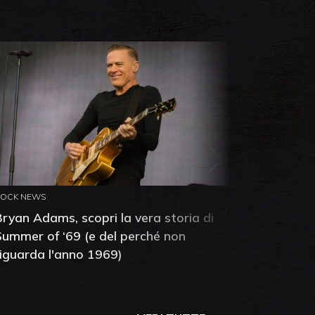
ROCK NEWS
ROCK NEW
Bryan Adams, scopri la vera storia di
Anthony 
Summer of ‘69 (e del perché non
mia amic
riguarda l'anno 1969)