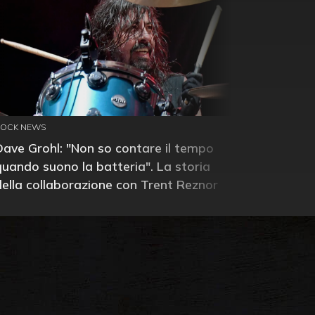
ROCK NEWS
Dave Grohl: "Non so contare il tempo
quando suono la batteria". La storia
della collaborazione con Trent Reznor