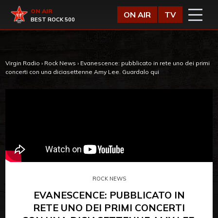
Vai al contenuto
Virgin Radio
ON AIR
ON AIR
TV
BEST ROCK 500
Virgin Radio
›
Rock News
›
Evanescence: pubblicato in rete uno dei primi
concerti con una diciasettenne Amy Lee. Guardalo qui
ROCK NEWS
EVANESCENCE: PUBBLICATO IN
RETE UNO DEI PRIMI CONCERTI