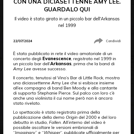
CON UNA DICIASETTENNE AMY LEE.
GUARDALO QUI
Il video è stato girato in un piccolo bar dell'Arkansas
nel 1999
22/07/2024
Condividi
È stato pubblicato in rete il video amatoriale di un
concerto degli
Evanescence
, registrato nel 1999 in
un piccolo bar dell’
Arkansas
, prima che la band di
Amy Lee
avesse successo.
Il concerto, tenutosi al Vino’s Bar di Little Rock, mostra
una diciassettenne Amy Lee che si esibisce insieme
all’ex compagno di band Ben Moody e alla cantante
di supporto Stephanie Pierce. Sul palco con loro c’è
anche una violinista il cui nome però non è ancora
stato rivelato.
Lo spettacolo è stato registrato prima della
pubblicazione della demo
Origin
del 2000 e del loro
debutto in studio,
Fallen
. All’interno del video è
possibile ascoltare le versioni embrionali di
“
Imaginary
” e “
Whisper
“, pubblicate ufficialmente per