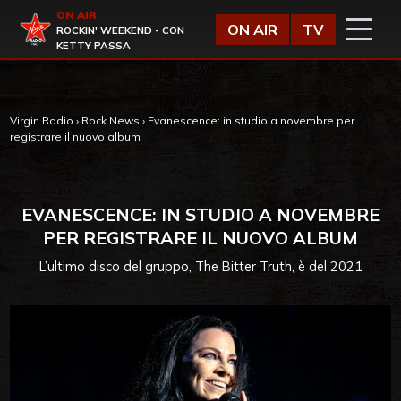
Vai al contenuto
ON AIR
Virgin Radio
ON AIR
TV
ROCKIN' WEEKEND - CON
KETTY PASSA
Virgin Radio
›
Rock News
›
Evanescence: in studio a novembre per
registrare il nuovo album
EVANESCENCE: IN STUDIO A NOVEMBRE
PER REGISTRARE IL NUOVO ALBUM
L’ultimo disco del gruppo, The Bitter Truth, è del 2021