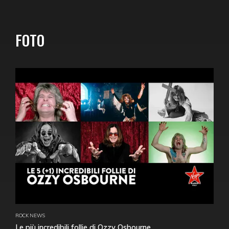
FOTO
ROCK NEWS
Le più incredibili follie di Ozzy Osbourne