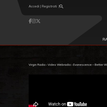
Vai al contenuto
Accedi | Registrati
R
Virgin Radio
›
Video Webradio
›
Evanescence – Better W