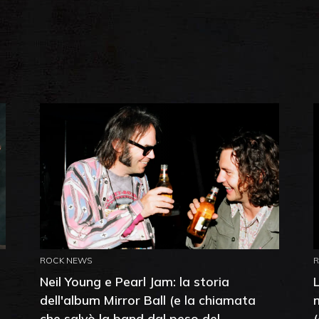
ROCK NEWS
Neil Young e Pearl Jam: la storia
dell'album Mirror Ball (e la chiamata
che salvò la band dal peso del