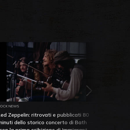
ROCK NEWS
ROCK NEW
Led Zeppelin: ritrovati e pubblicati 80
Pat Sme
minuti dello storico concerto di Bath
dei Foo 
(con la prima esibizione di Immigrant
dopo la 