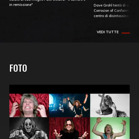
in remissione"
Dave Grohl tentò di aiutare
Corrosion of Conformity fino
centro di disintossicazione
VEDI TUTTE
FOTO