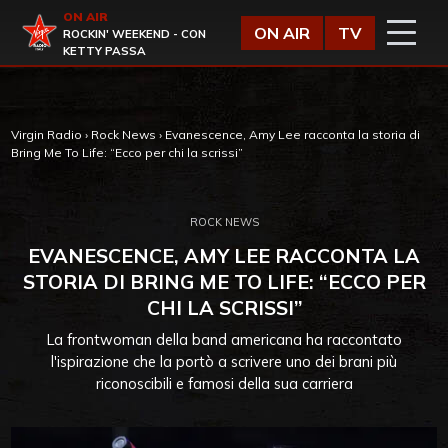
Vai al contenuto
ON AIR
Virgin Radio
ON AIR
TV
ROCKIN' WEEKEND - CON
KETTY PASSA
Virgin Radio
›
Rock News
›
Evanescence, Amy Lee racconta la storia di
Bring Me To Life: “Ecco per chi la scrissi”
ROCK NEWS
EVANESCENCE, AMY LEE RACCONTA LA
STORIA DI BRING ME TO LIFE: “ECCO PER
CHI LA SCRISSI”
La frontwoman della band americana ha raccontato
l'ispirazione che la portò a scrivere uno dei brani più
riconoscibili e famosi della sua carriera