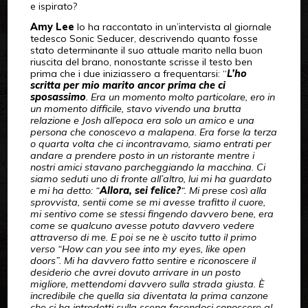
e ispirato?
Amy Lee
lo ha raccontato in un’intervista al giornale
tedesco Sonic Seducer, descrivendo quanto fosse
stato determinante il suo attuale marito nella buon
riuscita del brano, nonostante scrisse il testo ben
prima che i due iniziassero a frequentarsi: “
L’ho
scritta per mio marito ancor prima che ci
sposassimo
. Era un momento molto particolare, ero in
un momento difficile, stavo vivendo una brutta
relazione e Josh all’epoca era solo un amico e una
persona che conoscevo a malapena. Era forse la terza
o quarta volta che ci incontravamo, siamo entrati per
andare a prendere posto in un ristorante mentre i
nostri amici stavano parcheggiando la macchina. Ci
siamo seduti uno di fronte all’altro, lui mi ha guardato
e mi ha detto: “
Allora, sei felice?
“. Mi prese così alla
sprovvista, sentii come se mi avesse trafitto il cuore,
mi sentivo come se stessi fingendo davvero bene, era
come se qualcuno avesse potuto davvero vedere
attraverso di me. E poi se ne è uscito tutto il primo
verso “How can you see into my eyes, like open
doors”. Mi ha davvero fatto sentire e riconoscere il
desiderio che avrei dovuto arrivare in un posto
migliore, mettendomi davvero sulla strada giusta. È
incredibile che quella sia diventata la prima canzone
che ci ha introdotti sulla scena facendoci conoscere al