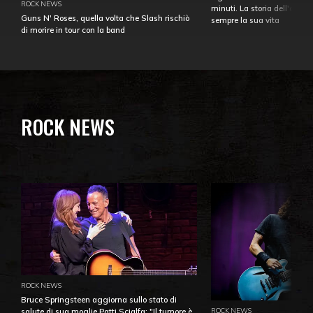
ROCK NEWS
minuti. La storia dell'over
Guns N' Roses, quella volta che Slash rischiò
sempre la sua vita
di morire in tour con la band
ROCK NEWS
ROCK NEWS
Bruce Springsteen aggiorna sullo stato di
ROCK NEWS
salute di sua moglie Patti Scialfa: "Il tumore è