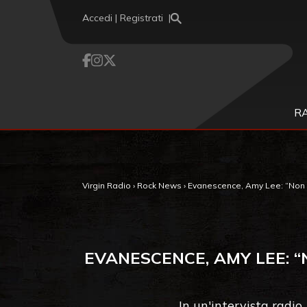
Vai al contenuto
Accedi | Registrati
R
Virgin Radio
›
Rock News
›
Evanescence, Amy Lee: “Non ho
EVANESCENCE, AMY LEE: “
In un'intervista radio,