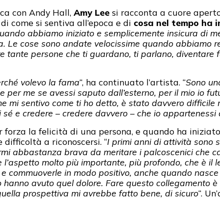
ica con Andy Hall,
Amy Lee
si racconta a cuore apert
, di come si sentiva all’epoca e di
cosa nel tempo ha 
quando abbiamo iniziato e semplicemente insicura di m
sa. Le cose sono andate velocissime quando abbiamo re
avere tante persone che ti guardano, ti parlano, diventa
erché volevo la fama
“, ha continuato l’artista. “
Sono una
le per me se avessi saputo dall’esterno, per il mio io f
mi sentivo come ti ho detto, è stato davvero difficile m
di sé e credere – credere davvero – che io appartenessi
forza la felicità di una persona, e quando ha iniziato
ifficoltà a riconoscersi. “
I primi anni di attività sono 
rmi abbastanza brava da meritare i palcoscenici che cal
e l’aspetto molto più importante, più profondo, che è il
rle e commuoverle in modo positivo, anche quando nasce
o hanno avuto quel dolore. Fare questo collegamento è
uella prospettiva mi avrebbe fatto bene, di sicuro
“. Un