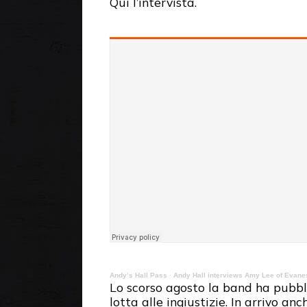
Qui l’intervista.
Andy’s Hall Pass
·
Andy Hall interviews Amy Lee of Evan
Lo scorso agosto la band ha pubbli
lotta alle ingiustizie. In arrivo an