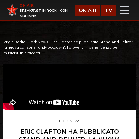
Vai al contenuto
ON AIR
Virgin Radio
ON AIR
TV
BREAKFAST IN ROCK - CON
ADRIANA
Virgin Radio
›
Rock News
›
Eric Clapton ha pubblicato Stand And Deliver,
la nuova canzone “anti-lockdown”. I proventi in beneficenza per i
musicisti in difficoltà
ROCK NEWS
ERIC CLAPTON HA PUBBLICATO