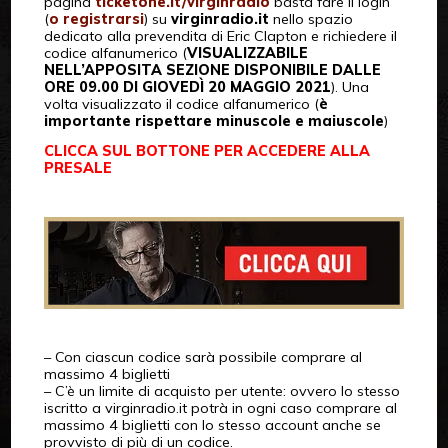
pagina
ticketone.it/virginradio
basta fare il login
(
o registrarsi
) su
virginradio.it
nello spazio
dedicato alla prevendita di Eric Clapton e richiedere il
codice alfanumerico (
VISUALIZZABILE
NELL’APPOSITA SEZIONE DISPONIBILE DALLE
ORE 09.00 DI GIOVEDÌ 20 MAGGIO 2021
). Una
volta visualizzato il codice alfanumerico (
è
importante rispettare minuscole e maiuscole
)
CLICCA SUL BOTTONE PER ACCEDERE ALLA
PRESALE
– Con ciascun codice sarà possibile comprare al
massimo 4 biglietti
– C’è un limite di acquisto per utente: ovvero lo stesso
iscritto a virginradio.it potrà in ogni caso comprare al
massimo 4 biglietti con lo stesso account anche se
provvisto di più di un codice.