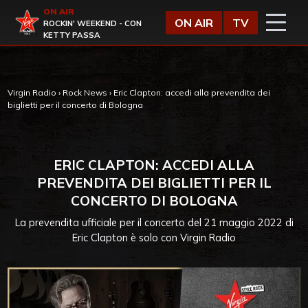
Vai al contenuto
ON AIR
Virgin Radio
ON AIR
TV
ROCKIN' WEEKEND - CON
KETTY PASSA
Virgin Radio
›
Rock News
›
Eric Clapton: accedi alla prevendita dei
biglietti per il concerto di Bologna
ERIC CLAPTON: ACCEDI ALLA
PREVENDITA DEI BIGLIETTI PER IL
CONCERTO DI BOLOGNA
La prevendita ufficiale per il concerto del 21 maggio 2022 di
Eric Clapton è solo con Virgin Radio