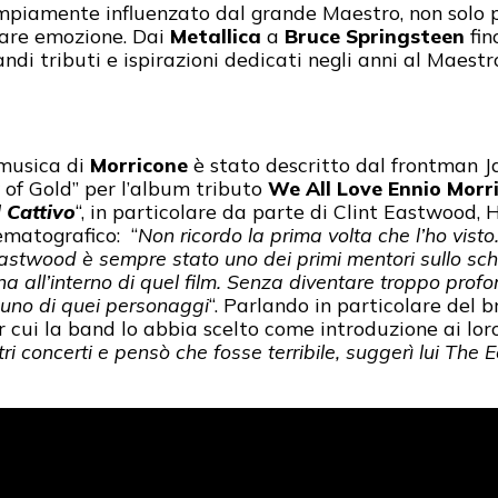
mpiamente influenzato dal grande Maestro, non solo p
lare emozione. Dai
Metallica
a
Bruce Springsteen
fin
andi tributi e ispirazioni dedicati negli anni al Maes
 musica di
Morricone
è stato descritto dal frontman 
y of Gold” per l’album tributo
We All Love Ennio Morr
l Cattivo
“, in particolare da parte di Clint Eastwood, H
ematografico: “
Non ricordo la prima volta che l’ho visto
 Eastwood è sempre stato uno dei primi mentori sullo sch
na all’interno di quel film. Senza diventare troppo prof
n uno di quei personaggi
“. Parlando in particolare del b
 cui la band lo abbia scelto come introduzione ai loro
tri concerti e pensò che fosse terribile, suggerì lui The 