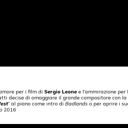
amore per i film di
Sergio Leone
e l’ammirazione per 
atti decise di omaggiare il grande compositore con la
West
” al piano come intro di
Badlands
o per aprire i s
io 2016