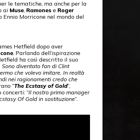
er le tematiche, ma anche per la
o ai
Muse
,
Ramones
e
Roger
tro Ennio Morricone nel mondo del
James Hetfield dopo aver
icone
. Parlando dell’ispirazione
etfield ha così descritto il suo
. Sono diventato fan di Clint
ermo che volevo imitare. In realtà
ondi nei ragionamenti credo che
rano “
The Ecstasy of Gold
“,
 concerti: “
Il nostro primo manager
Ecstasy Of Gold in sostituzione
“.