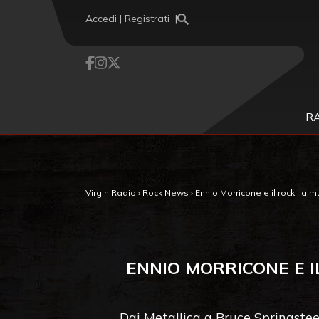
Vai al contenuto
Accedi | Registrati
R
Virgin Radio
›
Rock News
›
Ennio Morricone e il rock, la 
ENNIO MORRICONE E I
Dai Metallica a Bruce Springste