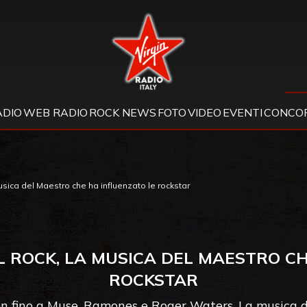
Virgin Radio
ADIO
WEB RADIO
ROCK NEWS
FOTO
VIDEO
EVENTI
CONCOR
musica del Maestro che ha influenzato le rockstar
L ROCK, LA MUSICA DEL MAESTRO C
ROCKSTAR
en fino a Muse, Ramones e Roger Waters. La musica d