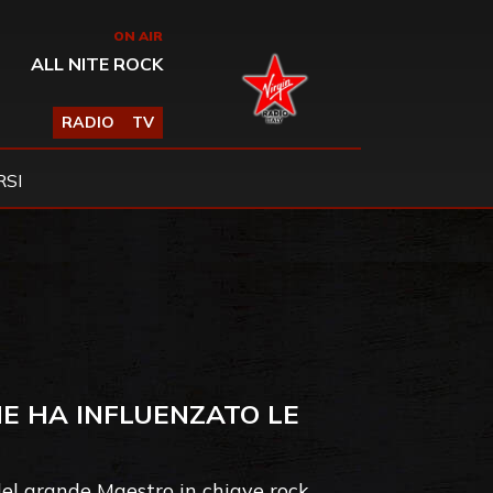
ON AIR
ALL NITE ROCK
RADIO
TV
SI
HE HA INFLUENZATO LE
el grande Maestro in chiave rock