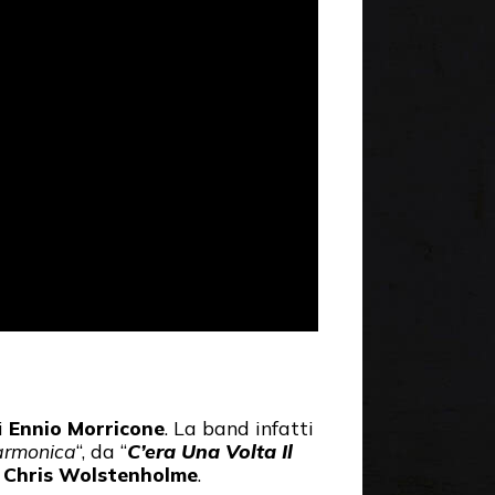
i
Ennio Morricone
. La band infatti
armonica
“, da “
C’era Una Volta Il
a
Chris Wolstenholme
.