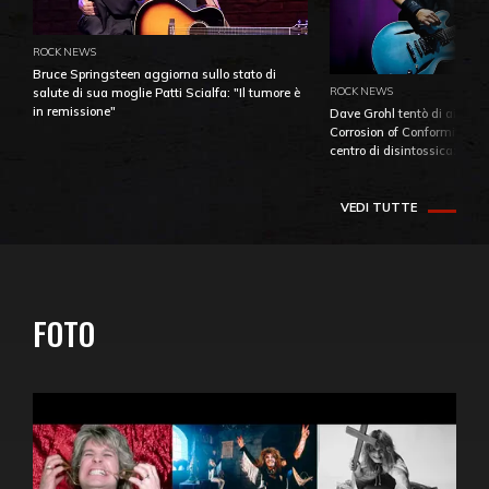
ROCK NEWS
Bruce Springsteen aggiorna sullo stato di
ROCK NEWS
salute di sua moglie Patti Scialfa: "Il tumore è
in remissione"
Dave Grohl tentò di aiutare
Corrosion of Conformity fino
centro di disintossicazione
VEDI TUTTE
FOTO