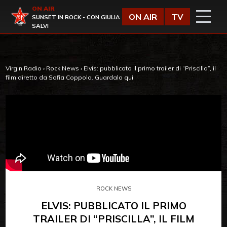
Vai al contenuto
ON AIR
Virgin Radio
ON AIR
TV
SUNSET IN ROCK - CON GIULIA
SALVI
Virgin Radio
›
Rock News
›
Elvis: pubblicato il primo trailer di “Priscilla”, il
film diretto da Sofia Coppola. Guardalo qui
ROCK NEWS
ELVIS: PUBBLICATO IL PRIMO
TRAILER DI “PRISCILLA”, IL FILM