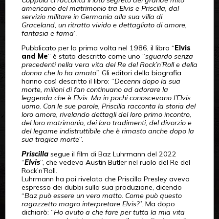
Coppola ci racconta il lato segreto del grande mito
americano del matrimonio tra Elvis e Priscilla, dal
servizio militare in Germania alla sua villa di
Graceland, un ritratto vivido e dettagliato di amore,
fantasia e fama
”.
Pubblicato per la prima volta nel 1986, il libro “
Elvis
and Me
” è stato descritto come uno “
sguardo senza
precedenti nella vera vita del Re del Rock’n’Roll e della
donna che lo ha amato”.
Gli editori della biografia
hanno così descritto il libro: “
Decenni dopo la sua
morte, milioni di fan continuano ad adorare la
leggenda che è Elvis. Ma in pochi conoscevano l’Elvis
uomo. Con le sue parole, Priscilla racconta la storia del
loro amore, rivelando dettagli del loro primo incontro,
del loro matrimonio, dei loro tradimenti, del divorzio e
del legame indistruttibile che è rimasto anche dopo la
sua tragica morte
”.
Priscilla
segue il film di Baz Luhrmann del 2022
“
Elvis
”, che vedeva Austin Butler nel ruolo del Re del
Rock’n’Roll.
Luhrmann ha poi rivelato che Priscilla Presley aveva
espresso dei dubbi sulla sua produzione, dicendo
“
Baz può essere un vero matto. Come può questo
ragazzetto magro interpretare Elvis?
”. Ma dopo
dichiarò: “
Ho avuto a che fare per tutta la mia vita