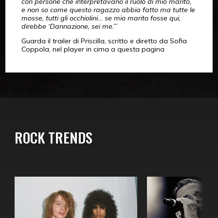
con persone che interpretavano il ruolo di mio marito,
e non so come questo ragazzo abbia fatto ma tutte le
mosse, tutti gli occhiolini… se mio marito fosse qui,
direbbe ‘Dannazione, sei me.’
”
Guarda il trailer di Priscilla, scritto e diretto da Sofia
Coppola, nel player in cima a questa pagina
ROCK TRENDS