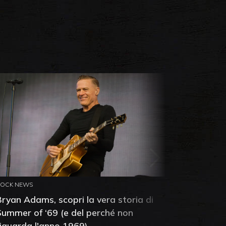
ROCK NEWS
ROCK NEW
Bryan Adams, scopri la vera storia di
Anthony 
Summer of ‘69 (e del perché non
mia amic
riguarda l'anno 1969)