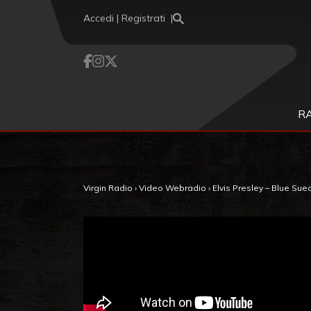
Vai al contenuto
Accedi | Registrati
R
Virgin Radio
›
Video Webradio
›
Elvis Presley – Blue Su