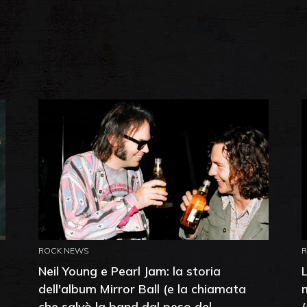
ROCK NEWS
Neil Young e Pearl Jam: la storia
dell'album Mirror Ball (e la chiamata
che salvò la band dal peso del