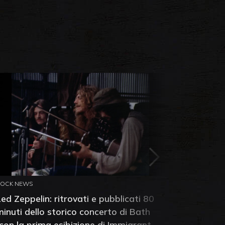
ROCK NEWS
ROCK NEW
Led Zeppelin: ritrovati e pubblicati 80
Pat Sme
minuti dello storico concerto di Bath
dei Foo 
(con la prima esibizione di Immigrant
dopo la 