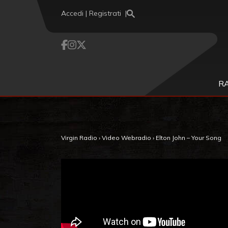
Vai al contenuto
Accedi | Registrati
R
Virgin Radio
›
Video Webradio
›
Elton John – Your Song