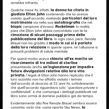
avrebbe infranto.
Qualche mese fa, infatti,
la donna ha citato in
giudizio Elton John
sostenendo che lui avesse
violato quell’accordo, rivelando
particolari del loro
matrimonio
sia nella sua
autobiografia
che nel
biopic
campione d’incassi,
Rocketman
. In realtà,
pare che Elton John abbia concordato con lei la
rimozione di alcuni passaggi prima della
pubblicazione del libro.
In ogni caso, però, Renate
Blauel non ha gradito il
modo in cui si è parlato
della loro relazione
in queste opere, né l’allusione a
presunti problemi di salute mentale.
Per questi motivi aveva
chiesto all’ex marito un
risarcimento di tre milioni di sterline
,
presentando anche
un’ingiunzione per impedire
future divulgazioni relative alla loro vita
privata.
I legali di Elton John hanno replicato che il
loro assistito non ha affatto violato i termini
dell’accordo di divorzio di 32 anni fa, sottolineando
che quell’accordo riguardava solo “
questioni private o
confidenziali
” e che comunque i dettagli pubblicati nel
libro sono ormai di dominio pubblico già da tempo.
Evidentemente alla fine Renate Blauel sembra essersi
convinta, visto che, come riporta Sky News,
la