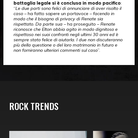
battaglia legale si è conclusa in modo pacifico
:
“
Le due parti sono felici di annunciare di aver risolto il
caso
– ha fatto sapere un portavoce –
facendo in
modo che il bisogno di privacy di Renate sia
rispettato. Da parte sua
– ha proseguito –
Renate
riconosce che Elton abbia agito in modo dignitoso e
rispettoso nei suoi confronti negli ultimi 30 anni ed è
sempre stato felice di aiutarla. I due non discuteranno
più della questione o del loro matrimonio in futuro e
non forniranno ulteriori commenti sul caso
”.
ROCK TRENDS