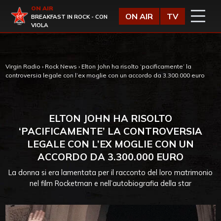
Vai al contenuto
ON AIR
Virgin Radio
ON AIR
TV
BREAKFAST IN ROCK - CON
VIOLA
Virgin Radio
›
Rock News
›
Elton John ha risolto ‘pacificamente’ la
controversia legale con l’ex moglie con un accordo da 3.300.000 euro
ELTON JOHN HA RISOLTO
‘PACIFICAMENTE’ LA CONTROVERSIA
LEGALE CON L’EX MOGLIE CON UN
ACCORDO DA 3.300.000 EURO
La donna si era lamentata per il racconto del loro matrimonio
nel film Rocketman e nell’autobiografia della star