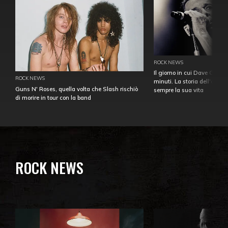
ROCK NEWS
Il giorno in cui Dave Gahan
ROCK NEWS
minuti. La storia dell'over
Guns N' Roses, quella volta che Slash rischiò
sempre la sua vita
di morire in tour con la band
ROCK NEWS