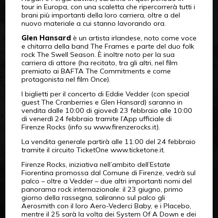
tour in Europa, con una scaletta che ripercorrerà tutti i
brani più importanti della loro carriera, oltre a del
nuovo materiale a cui stanno lavorando ora.
Glen Hansard
è un artista irlandese, noto come voce
e chitarra della band The Frames e parte del duo folk
rock The Swell Season. È inoltre noto per la sua
carriera di attore (ha recitato, tra gli altri, nel film
premiato ai BAFTA The Commitments e come
protagonista nel film Once).
I biglietti per il concerto di Eddie Vedder (con special
guest The Cranberries e Glen Hansard) saranno in
vendita dalle 10:00 di giovedì 23 febbraio alle 10:00
di venerdì 24 febbraio tramite l’App ufficiale di
Firenze Rocks (info su www.firenzerocks.it).
La vendita generale partirà alle 11:00 del 24 febbraio
tramite il circuito TicketOne www.ticketone.it.
Firenze Rocks, iniziativa nell’ambito dell’Estate
Fiorentina promossa dal Comune di Firenze, vedrà sul
palco – oltre a Vedder – due altri importanti nomi del
panorama rock internazionale: il 23 giugno, primo
giorno della rassegna, saliranno sul palco gli
Aerosmith con il loro Aero-Vederci Baby, e i Placebo,
mentre il 25 sarà la volta dei System Of A Down e dei