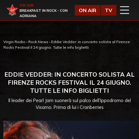
Vai al contenuto
ON AIR
Virgin Radio
ON AIR
TV
BREAKFAST IN ROCK - CON
ADRIANA
Virgin Radio
›
Rock News
›
Eddie Vedder: in concerto solista al Firenze
Rocks Festival il 24 giugno. Tutte le info biglietti
EDDIE VEDDER: IN CONCERTO SOLISTA AL
FIRENZE ROCKS FESTIVAL IL 24 GIUGNO.
TUTTE LE INFO BIGLIETTI
Il leader dei Pearl Jam suonerà sul palco dell’Ippodromo del
Visarno. Prima di lui i Cranberries