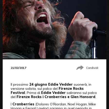
21/02/2017
Condividi
Il prossimo
24 giugno Eddie Vedder
suonerà, in
versione solista, sul palco del
Firenze Rocks
Festival
. Prima di
Eddie Vedder
saliranno sul palco
del
Firenze Rocks i Cranberries e Glen Hansard
.
I
Cranberries
(Dolores O’Riordan, Noel Hogan, Mike
Hogan e Fergal Lawlor) saranno in quel periodo in