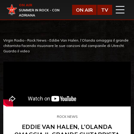
Vai al contenuto
ON AIR
Virgin Radio
ON AIR
TV
SUMMER IN ROCK - CON
ADRIANA
Virgin Radio
›
Rock News
›
Eddie Van Halen, l’Olanda omaggia il grande
chitarrista facendo risuonare le sue canzoni dal campanile di Utrecht.
Guarda il video
ROCK NEWS
EDDIE VAN HALEN, L’OLANDA