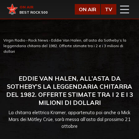
Vai al contenuto
Virgin Radio
ON AIR
ON AIR
TV
BEST ROCK 500
Virgin Radio
›
Rock News
›
Eddie Van Halen, all’asta da Sotheby’s la
leggendaria chitarra del 1982. Offerte stimate tra i 2 e i 3 milioni di
dollari
EDDIE VAN HALEN, ALL’ASTA DA
SOTHEBY’S LA LEGGENDARIA CHITARRA
DEL 1982. OFFERTE STIMATE TRA I 2 E I 3
MILIONI DI DOLLARI
La chitarra elettrica Kramer, appartenuta poi anche a Mick
Mars dei Mötley Crüe, sarà messa all’asta dal prossimo 21
ottobre