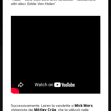
altri dieci. Eddie Van Halen
”.
Successivamente, Leiren la vendette a
Mick Mars
,
chitarrista dei
Mötley Crüe
, che la utilizzò nelle