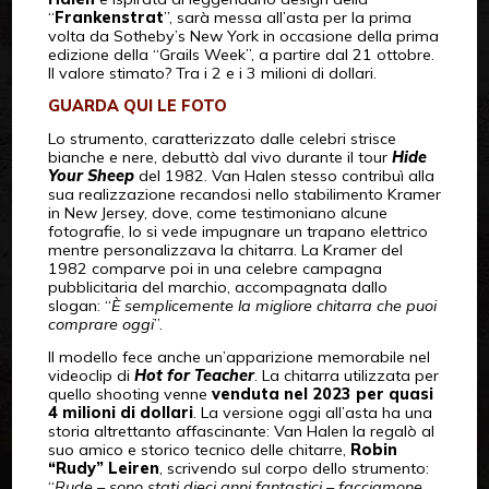
“
Frankenstrat
”, sarà messa all’asta per la prima
volta da Sotheby’s New York in occasione della prima
edizione della “Grails Week”, a partire dal 21 ottobre.
Il valore stimato? Tra i 2 e i 3 milioni di dollari.
GUARDA QUI LE FOTO
Lo strumento, caratterizzato dalle celebri strisce
bianche e nere, debuttò dal vivo durante il tour
Hide
Your Sheep
del 1982. Van Halen stesso contribuì alla
sua realizzazione recandosi nello stabilimento Kramer
in New Jersey, dove, come testimoniano alcune
fotografie, lo si vede impugnare un trapano elettrico
mentre personalizzava la chitarra. La Kramer del
1982 comparve poi in una celebre campagna
pubblicitaria del marchio, accompagnata dallo
slogan: “
È semplicemente la migliore chitarra che puoi
comprare oggi
”.
Il modello fece anche un’apparizione memorabile nel
videoclip di
Hot for Teacher
. La chitarra utilizzata per
quello shooting venne
venduta nel 2023 per quasi
4 milioni di dollari
. La versione oggi all’asta ha una
storia altrettanto affascinante: Van Halen la regalò al
suo amico e storico tecnico delle chitarre,
Robin
“Rudy” Leiren
, scrivendo sul corpo dello strumento:
“
Rude – sono stati dieci anni fantastici – facciamone