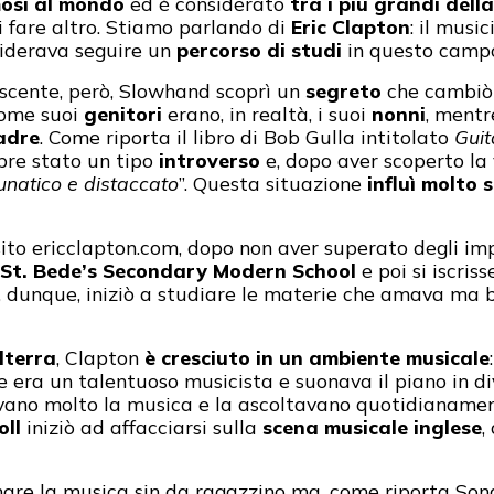
mosi al mondo
ed è considerato
tra i più grandi dell
i fare altro. Stiamo parlando di
Eric Clapton
: il musi
iderava seguire un
percorso di studi
in questo camp
cente, però, Slowhand scoprì un
segreto
che cambiò 
come suoi
genitori
erano, in realtà, i suoi
nonni
, ment
adre
. Come riporta il libro di Bob Gulla intitolato
Guit
pre stato un tipo
introverso
e, dopo aver scoperto la 
lunatico e distaccato
”. Questa situazione
influì molto 
sito ericclapton.com, dopo non aver superato degli i
St. Bede’s Secondary Modern School
e poi si iscriss
ne, dunque, iniziò a studiare le materie che amava ma
lterra
, Clapton
è cresciuto in un ambiente musicale
 era un talentuoso musicista e suonava il piano in di
ano molto la musica e la ascoltavano quotidianamente
oll
iniziò ad affacciarsi sulla
scena musicale inglese
,
mare la musica sin da ragazzino ma, come riporta Song