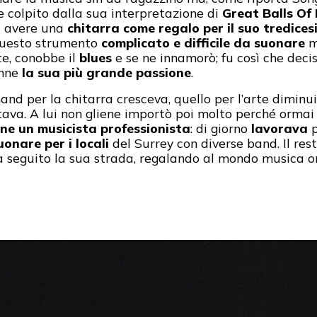
se colpito dalla sua interpretazione di
Great Balls Of 
di avere una
chitarra come regalo per il suo tredic
 questo strumento
complicato e difficile da suonare
ma
te, conobbe il
blues
e se ne innamorò; fu così che decis
enne
la sua più grande passione
.
nd per la chitarra cresceva, quello per l’arte diminuiv
tava. A lui non gliene importò poi molto perché orma
ne un musicista professionista
: di giorno
lavorava
p
onare per i locali
del Surrey con diverse band. Il rest
 ha seguito la sua strada, regalando al mondo musica 