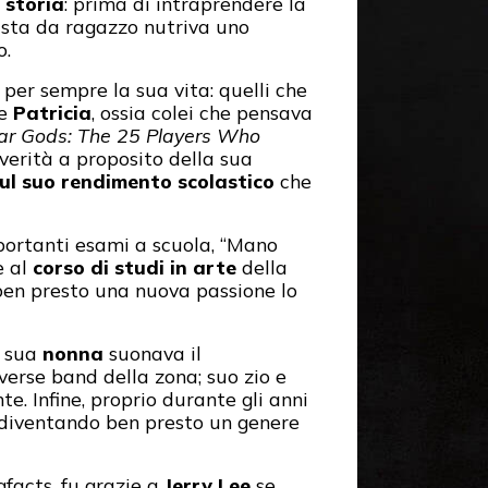
a storia
: prima di intraprendere la
cista da ragazzo nutriva uno
o.
per sempre la sua vita: quelli che
re
Patricia
, ossia colei che pensava
ar Gods: The 25 Players Who
verità a proposito della sua
sul suo rendimento scolastico
che
mportanti esami a scuola, “Mano
e al
corso di studi in arte
della
 ben presto una nuova passione lo
: sua
nonna
suonava il
verse band della zona; suo zio e
. Infine, proprio durante gli anni
 diventando ben presto un genere
facts, fu grazie a
Jerry Lee
se