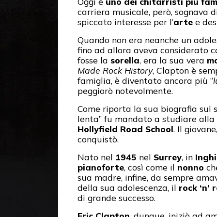
Oggi è
uno dei chitarristi più fa
carriera musicale, però, sognava d
spiccato interesse per l’
arte
e des
Quando non era neanche un adoles
fino ad allora aveva considerato 
fosse la
sorella
, era la sua vera
m
Made Rock History
, Clapton è sem
famiglia, è diventato ancora più “
peggiorò notevolmente.
Come riporta la sua biografia sul 
lenta” fu mandato a studiare alla
Hollyfield Road School
. Il giova
conquistò.
Nato nel
1945
nel
Surrey
, in
Inghi
pianoforte
, così come il
nonno
che
sua madre, infine, da sempre amav
della sua adolescenza, il
rock ‘n’ r
di grande successo.
Eric Clapton
, dunque, iniziò ad a