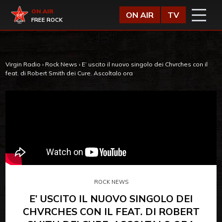
Vai al contenuto
Virgin Radio
ON AIR
ON AIR
TV
FREE ROCK
Virgin Radio
›
Rock News
›
E’ uscito il nuovo singolo dei Chvrches con il
feat. di Robert Smith dei Cure. Ascoltalo ora
ROCK NEWS
E’ USCITO IL NUOVO SINGOLO DEI
CHVRCHES CON IL FEAT. DI ROBERT