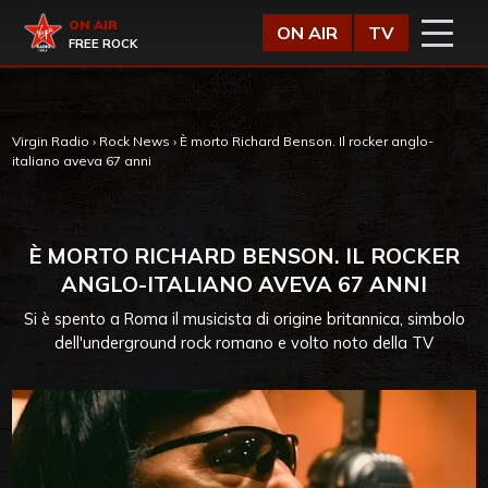
Vai al contenuto
Virgin Radio
ON AIR
ON AIR
TV
FREE ROCK
Virgin Radio
›
Rock News
›
È morto Richard Benson. Il rocker anglo-
italiano aveva 67 anni
È MORTO RICHARD BENSON. IL ROCKER
ANGLO-ITALIANO AVEVA 67 ANNI
Si è spento a Roma il musicista di origine britannica, simbolo
dell'underground rock romano e volto noto della TV