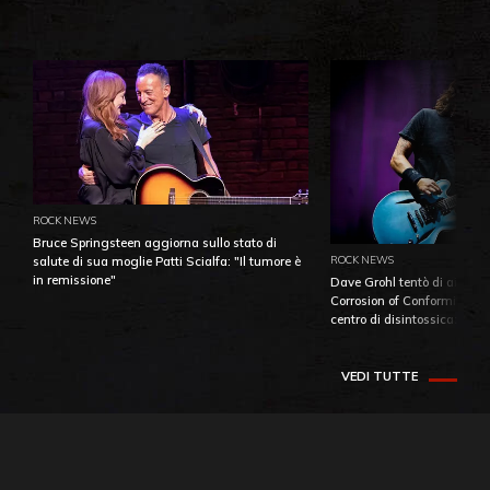
ROCK NEWS
Bruce Springsteen aggiorna sullo stato di
ROCK NEWS
salute di sua moglie Patti Scialfa: "Il tumore è
in remissione"
Dave Grohl tentò di aiutare
Corrosion of Conformity fino
centro di disintossicazione
VEDI TUTTE