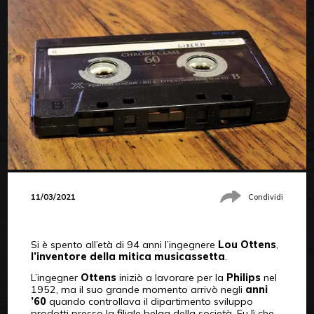
11/03/2021
Condividi
Si è spento all’età di 94 anni l’ingegnere
Lou Ottens
,
l’inventore della mitica musicassetta
.
L’ingegner
Ottens
iniziò a lavorare per la
Philips
nel
1952, ma il suo grande momento arrivò negli
anni
’60
quando controllava il dipartimento sviluppo
prodotti presso la filiale belga della società. Fu lì che