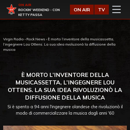
Vai al contenuto
ON AIR
Virgin Radio
ON AIR
TV
ROCKIN' WEEKEND - CON
KETTY PASSA
Virgin Radio
›
Rock News
›
È morto l’inventore della musicassetta,
l’ingegnere Lou Ottens. La sua idea rivoluzionò la diffusione della
musica
È MORTO L’INVENTORE DELLA
MUSICASSETTA, L’INGEGNERE LOU
OTTENS. LA SUA IDEA RIVOLUZIONÒ LA
DIFFUSIONE DELLA MUSICA
Si è spento a 94 anni l'ingegnere olandese che rivoluzionò il
modo di commercializzare la musica dagli anni '60