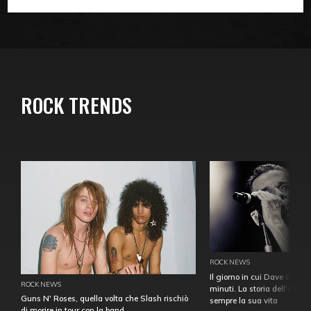
ROCK TRENDS
ROCK NEWS
Il giorno in cui Dave Gahan
ROCK NEWS
minuti. La storia dell'over
Guns N' Roses, quella volta che Slash rischiò
sempre la sua vita
di morire in tour con la band