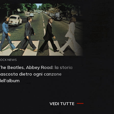
ROCK NEWS
ROCK NEW
The Beatles, Abbey Road: la storia
Neil You
nascosta dietro ogni canzone
dell'alb
dell’album
che salv
success
VEDI TUTTE