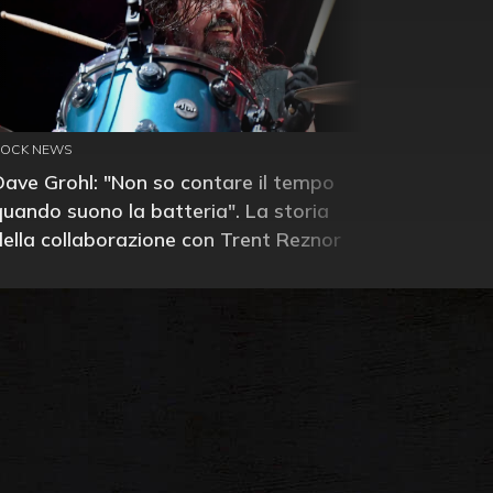
ROCK NEWS
Dave Grohl: "Non so contare il tempo
quando suono la batteria". La storia
della collaborazione con Trent Reznor