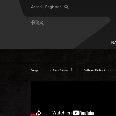
Vai al contenuto
Accedi | Registrati
R
Virgin Radio
›
Rock News
›
È morto l’attore Peter Greene d