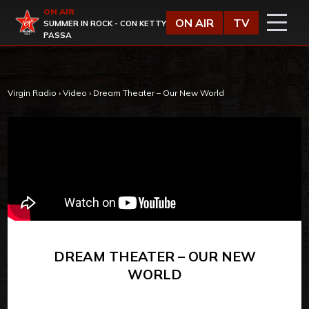
Vai al contenuto
ON AIR
Virgin Radio
ON AIR
TV
SUMMER IN ROCK - CON KETTY
PASSA
Virgin Radio
›
Video
›
Dream Theater – Our New World
DREAM THEATER – OUR NEW
WORLD