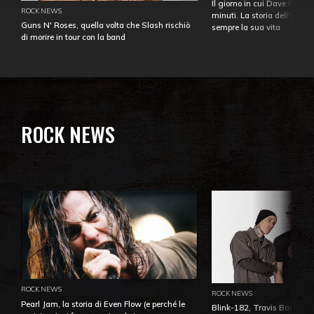
Il giorno in cui Dave Gahan
ROCK NEWS
minuti. La storia dell'over
Guns N' Roses, quella volta che Slash rischiò
sempre la sua vita
di morire in tour con la band
ROCK NEWS
ROCK NEWS
ROCK NEWS
Pearl Jam, la storia di Even Flow (e perché le
Blink-182, Travis Barker: 