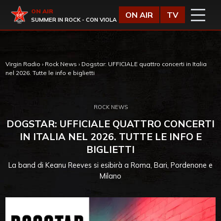
Vai al contenuto
Virgin Radio
ON AIR
ON AIR
TV
SUMMER IN ROCK - CON VIOLA
Virgin Radio
›
Rock News
›
Dogstar: UFFICIALE quattro concerti in Italia
nel 2026. Tutte le info e biglietti
ROCK NEWS
DOGSTAR: UFFICIALE QUATTRO CONCERTI
IN ITALIA NEL 2026. TUTTE LE INFO E
BIGLIETTI
La band di Keanu Reeves si esibirà a Roma, Bari, Pordenone e
Milano