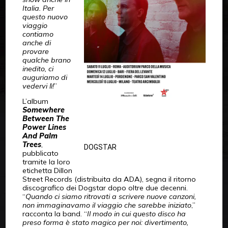
Italia. Per
questo nuovo
viaggio
contiamo
anche di
provare
qualche brano
inedito, ci
auguriamo di
vedervi lì!
”
L’album
Somewhere
Between The
Power Lines
And Palm
Trees
,
DOGSTAR
pubblicato
tramite la loro
etichetta Dillon
Street Records (distribuita da ADA), segna il ritorno
discografico dei Dogstar dopo oltre due decenni.
“
Quando ci siamo ritrovati a scrivere nuove canzoni,
non immaginavamo il viaggio che sarebbe iniziato
,”
racconta la band. “
Il modo in cui questo disco ha
preso forma è stato magico per noi: divertimento,