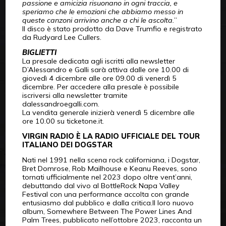
passione e amicizia risuonano in ogni traccia, e
speriamo che le emozioni che abbiamo messo in
queste canzoni arrivino anche a chi le ascolta.
”
Il disco è stato prodotto da Dave Trumfio e registrato
da Rudyard Lee Cullers.
BIGLIETTI
La presale dedicata agli iscritti alla newsletter
D’Alessandro e Galli sarà attiva dalle ore 10.00 di
giovedì 4 dicembre alle ore 09.00 di venerdì 5
dicembre. Per accedere alla presale è possibile
iscriversi alla newsletter tramite
dalessandroegalli.com.
La vendita generale inizierà venerdì 5 dicembre alle
ore 10.00 su ticketone.it.
VIRGIN RADIO È LA RADIO UFFICIALE DEL TOUR
ITALIANO DEI DOGSTAR
Nati nel 1991 nella scena rock californiana, i Dogstar,
Bret Domrose, Rob Mailhouse e Keanu Reeves, sono
tornati ufficialmente nel 2023 dopo oltre vent’anni,
debuttando dal vivo al BottleRock Napa Valley
Festival con una performance accolta con grande
entusiasmo dal pubblico e dalla critica.Il loro nuovo
album, Somewhere Between The Power Lines And
Palm Trees, pubblicato nell’ottobre 2023, racconta un