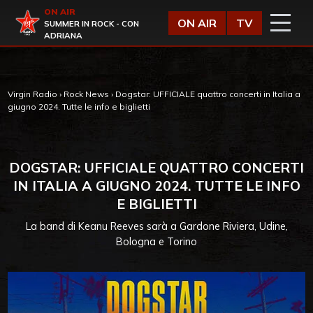
Vai al contenuto
ON AIR
Virgin Radio
ON AIR
TV
SUMMER IN ROCK - CON
ADRIANA
Virgin Radio
›
Rock News
›
Dogstar: UFFICIALE quattro concerti in Italia a
giugno 2024. Tutte le info e biglietti
DOGSTAR: UFFICIALE QUATTRO CONCERTI
IN ITALIA A GIUGNO 2024. TUTTE LE INFO
E BIGLIETTI
La band di Keanu Reeves sarà a Gardone Riviera, Udine,
Bologna e Torino