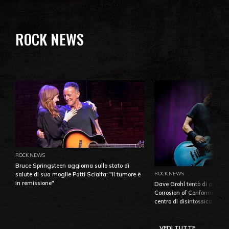
ROCK NEWS
ROCK NEWS
Bruce Springsteen aggiorna sullo stato di
ROCK NEWS
salute di sua moglie Patti Scialfa: "Il tumore è
in remissione"
Dave Grohl tentò di aiutare
Corrosion of Conformity fino
centro di disintossicazione
VEDI TUTTE