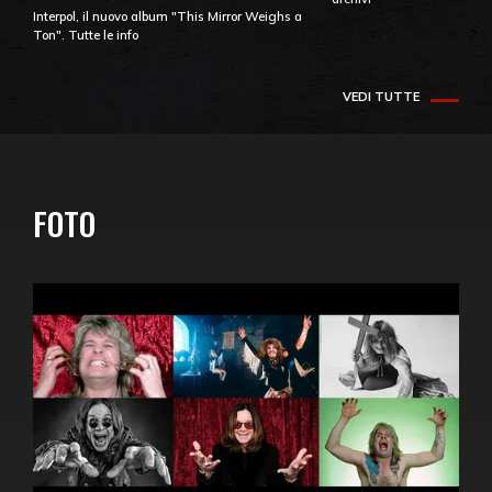
Interpol, il nuovo album "This Mirror Weighs a
Ton". Tutte le info
VEDI TUTTE
FOTO