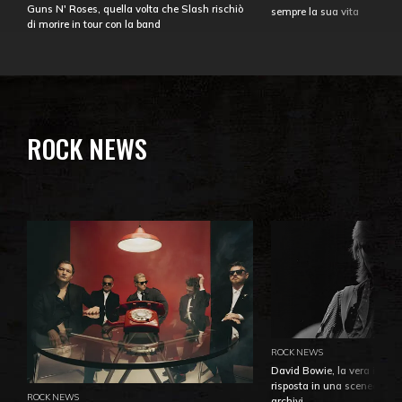
Guns N' Roses, quella volta che Slash rischiò
sempre la sua vita
di morire in tour con la band
ROCK NEWS
ROCK NEWS
David Bowie, la vera identi
risposta in una sceneggiatu
ROCK NEWS
archivi