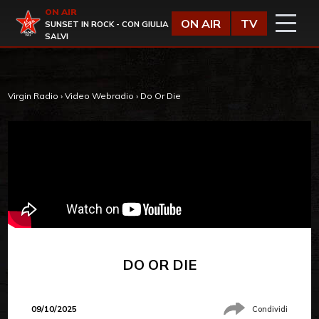
Vai al contenuto
ON AIR
Virgin Radio
ON AIR
TV
SUNSET IN ROCK - CON GIULIA
SALVI
Virgin Radio
›
Video Webradio
›
Do Or Die
DO OR DIE
09/10/2025
Condividi