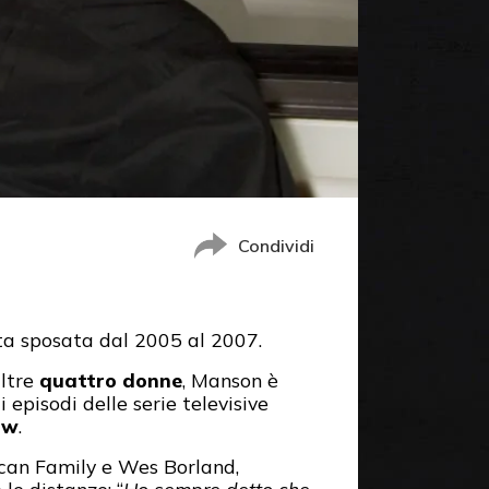
Condividi
ata sposata dal 2005 al 2007.
altre
quattro donne
, Manson è
 episodi delle serie televisive
ow
.
ican Family e Wes Borland,
le distanze: “
Ho sempre detto che