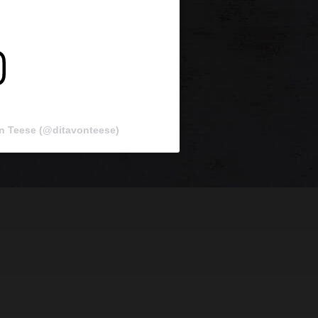
on Teese (@ditavonteese)