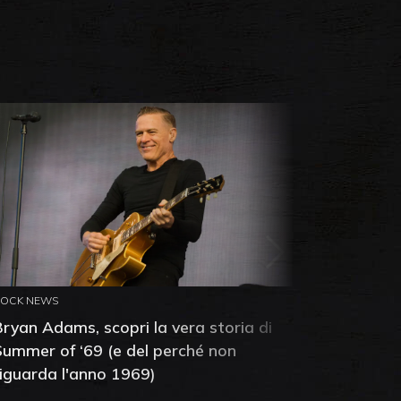
ROCK NEWS
ROCK NEW
Bryan Adams, scopri la vera storia di
Anthony 
Summer of ‘69 (e del perché non
mia amic
riguarda l'anno 1969)