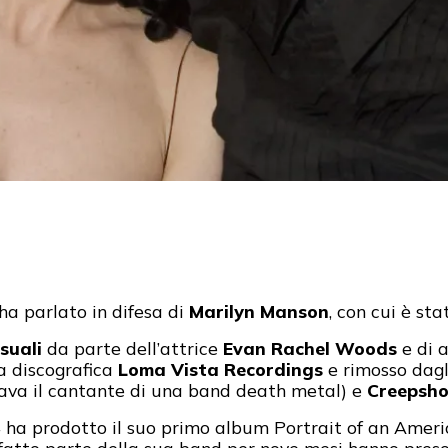
 ha parlato in difesa di
Marilyn Manson
, con cui è st
suali
da parte dell’attrice
Evan Rachel Woods
e di 
a discografica
Loma Vista Recordings
e rimosso dagli
tava il cantante di una band death metal) e
Creepsh
4 ha prodotto il suo primo album Portrait of an Amer
 fatto parte della sua band per nove mesi hanno preso 