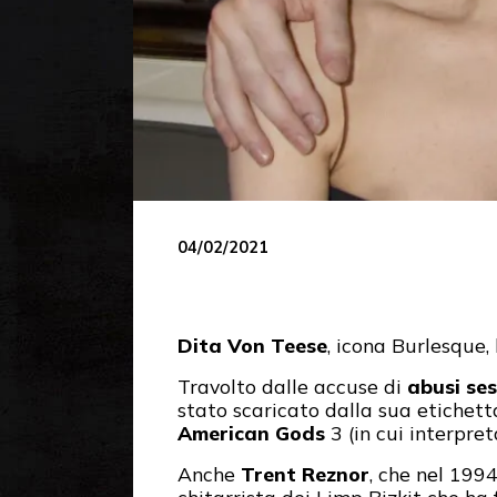
04/02/2021
Dita Von Teese
, icona Burlesque,
Travolto dalle accuse di
abusi ses
stato scaricato dalla sua etichett
American Gods
3 (in cui interpre
Anche
Trent Reznor
, che nel 199
chitarrista dei Limp Bizkit che ha