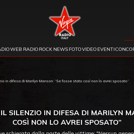
Virgin Radio
ADIO
WEB RADIO
ROCK NEWS
FOTO
VIDEO
EVENTI
CONCOR
io in difesa di Marilyn Manson: “Se fosse stato così non lo avrei sposato”
L SILENZIO IN DIFESA DI MARILYN 
COSÌ NON LO AVREI SPOSATO”
e schierata dalla parte delle vittime: "Nessun genere