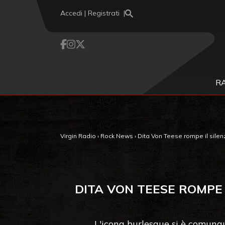
Vai al contenuto
Accedi | Registrati
R
Virgin Radio
›
Rock News
›
Dita Von Teese rompe il silenz
DITA VON TEESE ROMPE I
L'icona burlesque si è comunqu