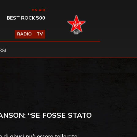
ON AIR
BEST ROCK 500
RADIO
TV
SI
MANSON: “SE FOSSE STATO
 di abusi può essere tollerato"