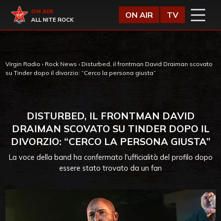
Vai al contenuto
Virgin Radio
ON AIR
ON AIR
TV
ALL NITE ROCK
Virgin Radio
›
Rock News
›
Disturbed, il frontman David Draiman scovato
su Tinder dopo il divorzio: “Cerco la persona giusta”
DISTURBED, IL FRONTMAN DAVID
DRAIMAN SCOVATO SU TINDER DOPO IL
DIVORZIO: “CERCO LA PERSONA GIUSTA”
La voce della band ha confermato l'ufficialità del profilo dopo
essere stato trovato da un fan