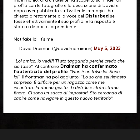
matrimonio. Ora un utente ha scoperto su Tinder un
profilo con le fotografie e la descrizione di David e,
dopo aver pubblicato su Twitter le immagini, ha
chiesto direttamente alla voce dei
Disturbed
se
fosse effettivamente il suo profilo. E la risposta è
stata a dir poco sorprendente.
Not fake lol. It’s me
— David Draiman (@davidmdraiman)
May 5, 2023
“
Lol amico, lo vedi?! Ti sto taggando perché credo che
sia falso
“. Al contrario
Draiman ha confermato
l’autenticità del profilo
: “
Non è un falso lol. Sono
io!
“. Il frontman ha poi aggiunto: “
Lo so che sei rimasto
sorpreso. È difficile per un ragazzo come me
incontrare la donna giusta. Ti dirò, lo è stato strano
finora. Ci sono un sacco di impostori. Sto cercando di
capire come navigare in questo nuovo territorio
“.