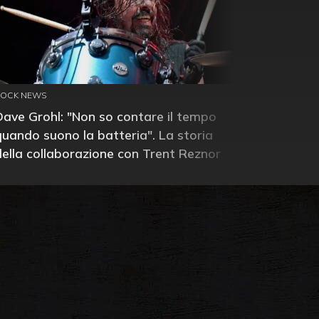
ROCK NEWS
Dave Grohl: "Non so contare il tempo
quando suono la batteria". La storia
della collaborazione con Trent Reznor