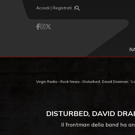
Vai al contenuto
Accedi | Registrati
R
Virgin Radio
›
Rock News
›
Disturbed, David Draiman: “L
DISTURBED, DAVID DRA
Il frontman della band ha ann