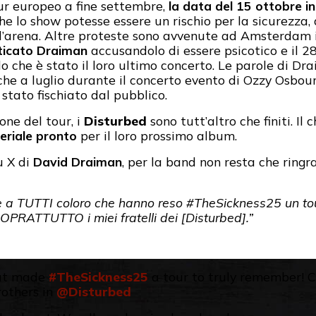
tour europeo a fine settembre,
la data del 15 ottobre in
he lo show potesse essere un rischio per la sicurezza, 
’arena. Altre proteste sono avvenute ad Amsterdam il
iticato Draiman
accusandolo di essere psicotico e il 2
o che è stato il loro ultimo concerto. Le parole di Dr
che a luglio durante il concerto evento di Ozzy Osbou
tato fischiato dal pubblico.
one del tour, i
Disturbed
sono tutt’altro che finiti. Il 
eriale pronto
per il loro prossimo album.
u X di
David Draiman
, per la band non resta che ringr
lle a TUTTI coloro che hanno reso #TheSickness25 un to
PRATTUTTO i miei fratelli dei [Disturbed].”
at made
#TheSickness25
a tour to truly remember! 
others in
@Disturbed