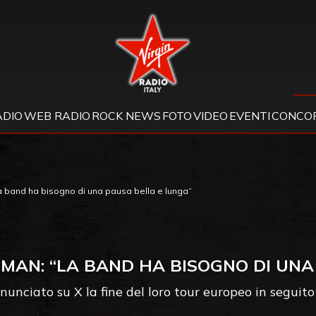
Virgin Radio
ADIO
WEB RADIO
ROCK NEWS
FOTO
VIDEO
EVENTI
CONCOR
a band ha bisogno di una pausa bella e lunga”
IMAN: “LA BAND HA BISOGNO DI UNA
unciato su X la fine del loro tour europeo in seguit