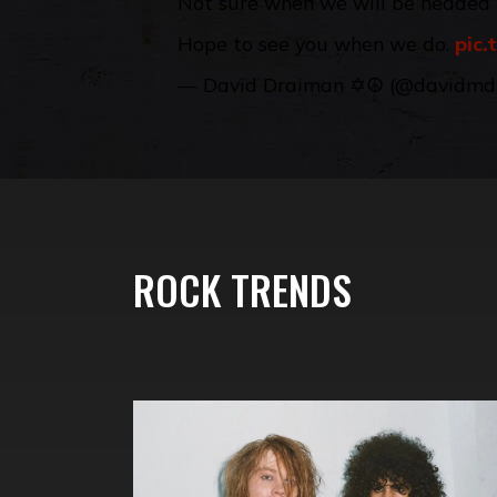
Not sure when we will be headed b
Hope to see you when we do.
pic
— David Draiman ️✡️☮️ (@davidm
ROCK TRENDS