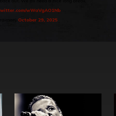
ack out. We all need a nice long break.
.twitter.com/wWaVgAO1Nb
draiman)
October 29, 2025