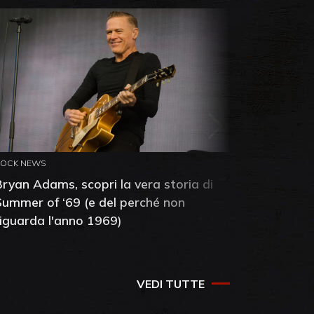
ROCK NEWS
ROCK NEW
Bryan Adams, scopri la vera storia di
Anthony 
Summer of ‘69 (e del perché non
mia amic
riguarda l'anno 1969)
VEDI TUTTE