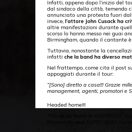
Infatti, appena dopo l’inizio del 
dal sindaco della città, temendo c
annunciato una protesta fuori dall
invece,
l’attore John Cusack ha cr
altre manifestazioni durante quell
scorso lo hanno messo nei guai an
Birmingham, quando il cantante è s
Tuttavia, nonostante la cancellazi
infatti
che la band ha diverso mat
Nel frattempo, come cita il post s
appoggiati durante il tour:
“[Sono] diretto a casa!!! Grazie mi
management, agenti, promotori e SO
Headed home!!!
Thanks so much to EVERYONE th
Promoters, and ESPECIALLY my br