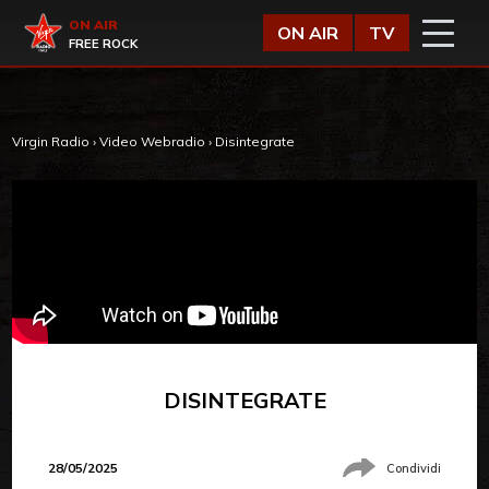
Vai al contenuto
Virgin Radio
ON AIR
ON AIR
TV
FREE ROCK
Virgin Radio
›
Video Webradio
›
Disintegrate
DISINTEGRATE
28/05/2025
Condividi