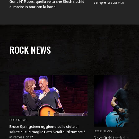
Guns N' Roses, quella volta che Slash rischiò
sempre la sua vita
di morire in tour con la band
ROCK NEWS
ROCK NEWS
Bruce Springsteen aggiorna sullo stato di
ROCK NEWS
salute di sua moglie Patti Scialfa: "Il tumore è
in remissione"
Dave Grohl tentò di aiutare