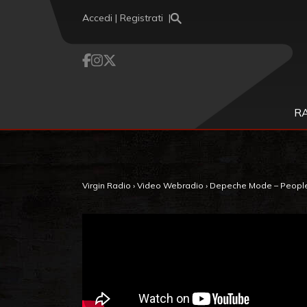
Vai al contenuto
Accedi | Registrati
R
Virgin Radio
›
Video Webradio
›
Depeche Mode – Peopl