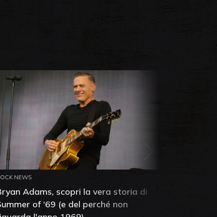
ROCK NEWS
ROCK NEW
Bryan Adams, scopri la vera storia di
Anthony 
Summer of ‘69 (e del perché non
mia amic
riguarda l'anno 1969)