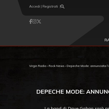
Vai al contenuto
Accedi | Registrati
R
Virgin Radio
›
Rock News
›
Depeche Mode: annunciata l’unic
DEPECHE MODE: ANNUNCIA
La band di Dave Gahan sarà prot