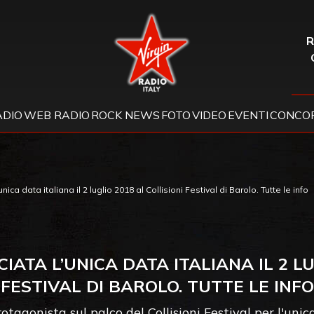
Virgin Radio
R
ADIO
WEB RADIO
ROCK NEWS
FOTO
VIDEO
EVENTI
CONCOR
a data italiana il 2 luglio 2018 al Collisioni Festival di Barolo. Tutte le info
TA L’UNICA DATA ITALIANA IL 2 LU
FESTIVAL DI BAROLO. TUTTE LE INFO
agonista sul palco del Collisioni Festival per l'unic