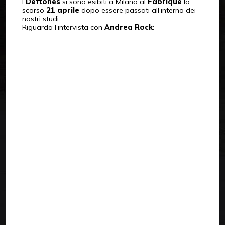
I
Deftones
si sono esibiti a Milano al
Fabrique
lo
scorso
21 aprile
dopo essere passati all’interno dei
nostri studi.
Riguarda l’intervista con
Andrea Rock
: