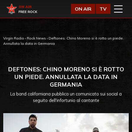
Vai al contenuto
Virgin Radio
ON AIR
ON AIR
TV
FREE ROCK
Virgin Radio
›
Rock News
›
Deftones: Chino Moreno si è rotto un piede.
Annullata la data in Germania
DEFTONES: CHINO MORENO SI È ROTTO
UN PIEDE. ANNULLATA LA DATA IN
GERMANIA
La band californiana pubblica un comunicato sui social a
seguito dell'infortunio al cantante