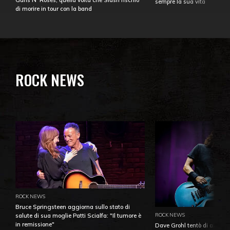
Guns N' Roses, quella volta che Slash rischiò
sempre la sua vita
di morire in tour con la band
ROCK NEWS
ROCK NEWS
Bruce Springsteen aggiorna sullo stato di
ROCK NEWS
salute di sua moglie Patti Scialfa: "Il tumore è
in remissione"
Dave Grohl tentò di aiutare