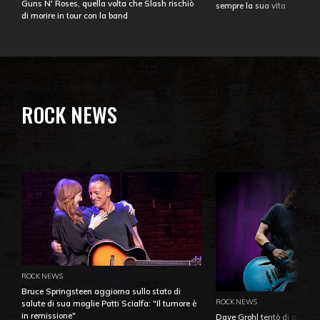
Guns N' Roses, quella volta che Slash rischiò
sempre la sua vita
di morire in tour con la band
ROCK NEWS
ROCK NEWS
Bruce Springsteen aggiorna sullo stato di
ROCK NEWS
salute di sua moglie Patti Scialfa: "Il tumore è
in remissione"
Dave Grohl tentò di aiutare