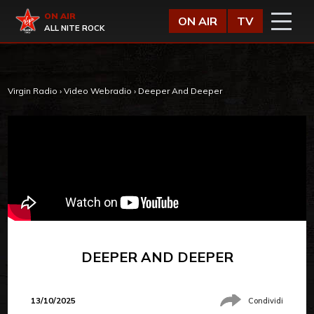
Vai al contenuto
Virgin Radio
ON AIR
ON AIR
TV
ALL NITE ROCK
Virgin Radio
›
Video Webradio
›
Deeper And Deeper
DEEPER AND DEEPER
13/10/2025
Condividi