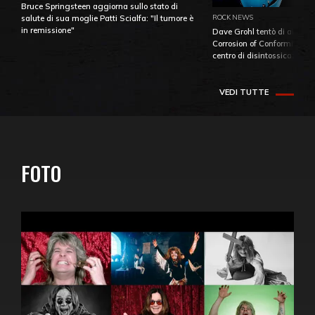
Bruce Springsteen aggiorna sullo stato di
ROCK NEWS
salute di sua moglie Patti Scialfa: "Il tumore è
in remissione"
Dave Grohl tentò di aiutare
Corrosion of Conformity fino
centro di disintossicazione
VEDI TUTTE
FOTO