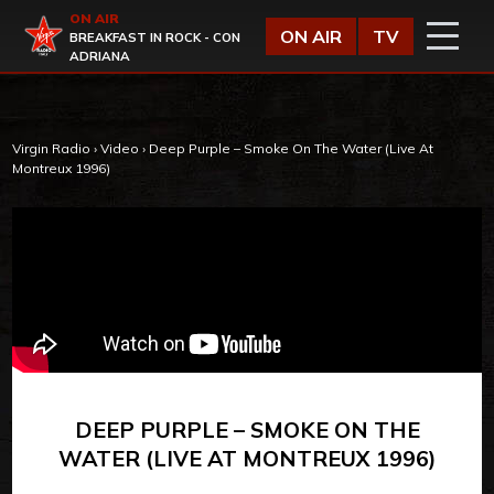
Vai al contenuto
ON AIR
Virgin Radio
ON AIR
TV
BREAKFAST IN ROCK - CON
ADRIANA
Virgin Radio
›
Video
›
Deep Purple – Smoke On The Water (Live At
Montreux 1996)
DEEP PURPLE – SMOKE ON THE
WATER (LIVE AT MONTREUX 1996)