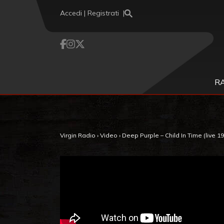
Vai al contenuto
Accedi | Registrati
R
Virgin Radio
›
Video
›
Deep Purple – Child In Time (live 1