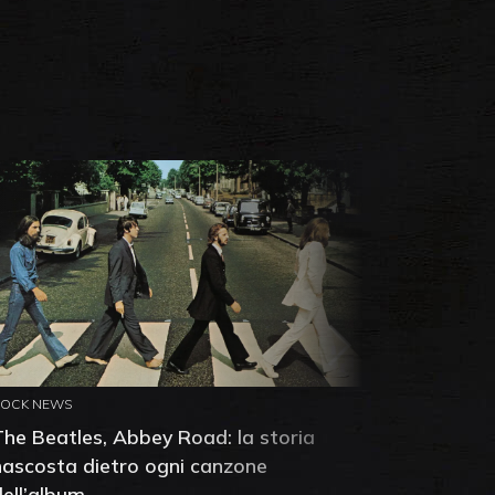
ROCK NEWS
ROCK NEW
The Beatles, Abbey Road: la storia
Neil You
nascosta dietro ogni canzone
dell'alb
dell’album
che salv