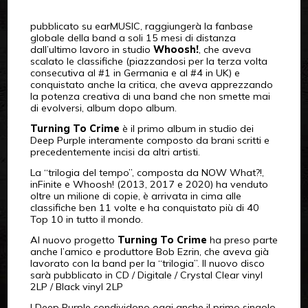
pubblicato su earMUSIC, raggiungerà la fanbase
globale della band a soli 15 mesi di distanza
dall’ultimo lavoro in studio
Whoosh!
, che aveva
scalato le classifiche (piazzandosi per la terza volta
consecutiva al #1 in Germania e al #4 in UK) e
conquistato anche la critica, che aveva apprezzando
la potenza creativa di una band che non smette mai
di evolversi, album dopo album.
Turning To Crime
è il primo album in studio dei
Deep Purple interamente composto da brani scritti e
precedentemente incisi da altri artisti.
La “trilogia del tempo”, composta da NOW What?!,
inFinite e Whoosh! (2013, 2017 e 2020) ha venduto
oltre un milione di copie, è arrivata in cima alle
classifiche ben 11 volte e ha conquistato più di 40
Top 10 in tutto il mondo.
Al nuovo progetto
Turning To Crime
ha preso parte
anche l’amico e produttore Bob Ezrin, che aveva già
lavorato con la band per la “trilogia”. Il nuovo disco
sarà pubblicato in CD / Digitale / Crystal Clear vinyl
2LP / Black vinyl 2LP
I Deep Purple condividono oggi anche il primo singolo