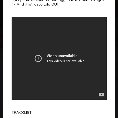
“7 And 7 Is”, ascoltalo QUI.
TRACKLIST: