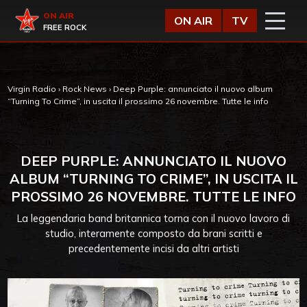
Vai al contenuto
Virgin Radio
ON AIR
ON AIR
TV
FREE ROCK
Virgin Radio
›
Rock News
›
Deep Purple: annunciato il nuovo album
“Turning To Crime”, in uscita il prossimo 26 novembre. Tutte le info
DEEP PURPLE: ANNUNCIATO IL NUOVO
ALBUM “TURNING TO CRIME”, IN USCITA IL
PROSSIMO 26 NOVEMBRE. TUTTE LE INFO
La leggendaria band britannica torna con il nuovo lavoro di
studio, interamente composto da brani scritti e
precedentemente incisi da altri artisti