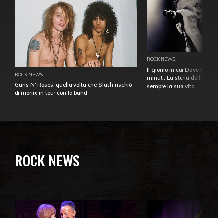
ROCK NEWS
Il giorno in cui Dave Gahan
ROCK NEWS
minuti. La storia dell'over
Guns N' Roses, quella volta che Slash rischiò
sempre la sua vita
di morire in tour con la band
ROCK NEWS