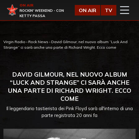
Vai al contenuto
ON AIR
Virgin Radio
ON AIR
TV
ROCKIN' WEEKEND - CON
KETTY PASSA
Virgin Radio
›
Rock News
›
David Gilmour, nel nuovo album “Luck And
Strange” ci sarà anche una parte di Richard Wright. Ecco come
DAVID GILMOUR, NEL NUOVO ALBUM
“LUCK AND STRANGE” CI SARÀ ANCHE
UNA PARTE DI RICHARD WRIGHT. ECCO
COME
Il leggendario tastierista dei Pink Floyd sarà all'interno di una
parte registrata 20 anni fa