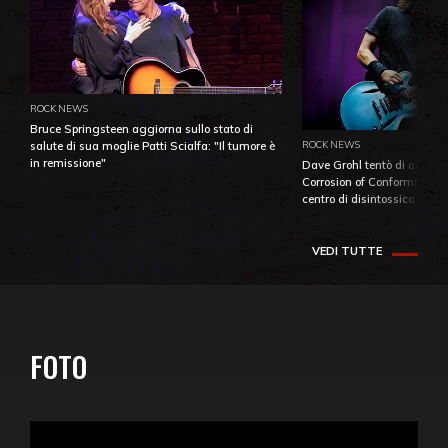
ROCK NEWS
Bruce Springsteen aggiorna sullo stato di
ROCK NEWS
salute di sua moglie Patti Scialfa: "Il tumore è
in remissione"
Dave Grohl tentò di aiutare
Corrosion of Conformity fino
centro di disintossicazione
VEDI TUTTE
FOTO