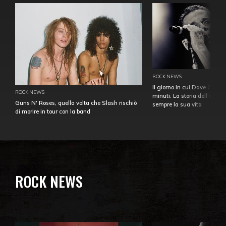
ROCK NEWS
Il giorno in cui Dave Gahan
ROCK NEWS
minuti. La storia dell'over
Guns N' Roses, quella volta che Slash rischiò
sempre la sua vita
di morire in tour con la band
ROCK NEWS