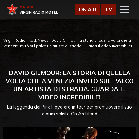
Vai al contenuto
Virgin Radio
ON AIR
ON AIR
TV
VIRGIN RADIO MOTEL
Virgin Radio
›
Rock News
›
David Gilmour: la storia di quella volta che a
Venezia invitò sul palco un artista di strada. Guarda il video incredibile!
DAVID GILMOUR: LA STORIA DI QUELLA
VOLTA CHE A VENEZIA INVITÒ SUL PALCO
UN ARTISTA DI STRADA. GUARDA IL
VIDEO INCREDIBILE!
La leggenda dei Pink Floyd era in tour per promuovere il suo
album solista On An Island