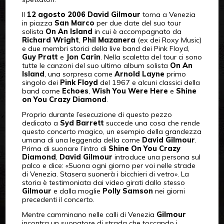
Il
12 agosto 2006 David Gilmour
torna a Venezia
in piazza
San Marco
per due date del suo tour
solista
On An Island
in cui è accompagnato da
Richard Wright
,
Phil Mazanera
(ex dei Roxy Music)
e due membri storici della live band dei Pink Floyd,
Guy Pratt
e
Jon Carin
. Nella scaletta del tour ci sono
tutte le canzoni del suo ultimo album solista
On An
Island
, una sorpresa come
Arnold Layne
primo
singolo dei
Pink Floyd
del 1967 e alcuni classici della
band come
Echoes
,
Wish You Were Here
e
Shine
on You Crazy Diamond
.
Proprio durante l’esecuzione di questo pezzo
dedicato a
Syd Barrett
succede una cosa che rende
questo concerto magico, un esempio della grandezza
umana di una leggenda della come
David Gilmour
.
Prima di suonare l’intro di
Shine On You Crazy
Diamond
,
David Gilmour
introduce una persona sul
palco e dice: «Suona ogni giorno per voi nelle strade
di Venezia. Stasera suonerà i bicchieri di vetro». La
storia è testimoniata dai video girati dallo stesso
Gilmour
e dalla moglie
Polly Samson
nei giorni
precedenti il concerto.
Mentre camminano nelle calli di Venezia
Gilmour
incontra un suonatore di strada che toccando i