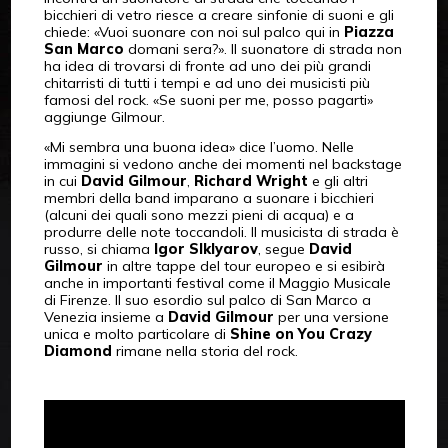
bicchieri di vetro riesce a creare sinfonie di suoni e gli
chiede: «Vuoi suonare con noi sul palco qui in
Piazza
San Marco
domani sera?». Il suonatore di strada non
ha idea di trovarsi di fronte ad uno dei più grandi
chitarristi di tutti i tempi e ad uno dei musicisti più
famosi del rock. «Se suoni per me, posso pagarti»
aggiunge Gilmour.
«Mi sembra una buona idea» dice l’uomo. Nelle
immagini si vedono anche dei momenti nel backstage
in cui
David Gilmour
,
Richard Wright
e gli altri
membri della band imparano a suonare i bicchieri
(alcuni dei quali sono mezzi pieni di acqua) e a
produrre delle note toccandoli. Il musicista di strada è
russo, si chiama
Igor Slklyarov
, segue
David
Gilmour
in altre tappe del tour europeo e si esibirà
anche in importanti festival come il Maggio Musicale
di Firenze. Il suo esordio sul palco di San Marco a
Venezia insieme a
David Gilmour
per una versione
unica e molto particolare di
Shine on You Crazy
Diamond
rimane nella storia del rock.